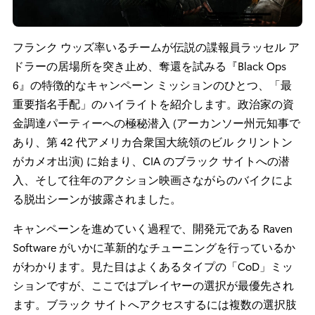
フランク ウッズ率いるチームが伝説の諜報員ラッセル ア
ドラーの居場所を突き止め、奪還を試みる『Black Ops
6』の特徴的なキャンペーン ミッションのひとつ、「最
重要指名手配」のハイライトを紹介します。政治家の資
金調達パーティーへの極秘潜入 (アーカンソー州元知事で
あり、第 42 代アメリカ合衆国大統領のビル クリントン
がカメオ出演) に始まり、CIA のブラック サイトへの潜
入、そして往年のアクション映画さながらのバイクによ
る脱出シーンが披露されました。
キャンペーンを進めていく過程で、開発元である Raven
Software がいかに革新的なチューニングを行っているか
がわかります。見た目はよくあるタイプの「CoD」ミッ
ションですが、ここではプレイヤーの選択が最優先され
ます。ブラック サイトへアクセスするには複数の選択肢