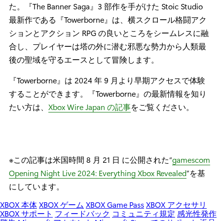
た。『The Banner Saga』3 部作を手がけた Stoic Studio
最新作である『Towerborne』は、横スクロール格闘アク
ションとアクション RPG の良いところをシームレスに融
合し、プレイヤーは塔の外に潜む邪悪な勢力から人類最
後の聖域を守るエースとして冒険します。
『Towerborne』は 2024 年 9 月より早期アクセスで体験
することができます。『Towerborne』の最新情報を知り
たい方は、
Xbox Wire Japan の記事
をご覧ください。
※この記事は米国時間 8 月 21 日 に公開された“
gamescom
Opening Night Live 2024: Everything Xbox Revealed
”を基
にしています。
XBOX 本体
XBOX ゲーム
XBOX Game Pass
XBOX アクセサリ
XBOX サポート
フィードバック
コミュニティ規定
感光性発作