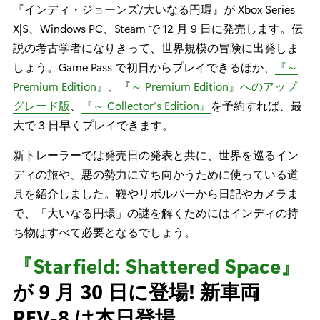
『インディ・ジョーンズ/大いなる円環』が Xbox Series
X|S、Windows PC、Steam で 12 月 9 日に発売します。伝
説の考古学者になりきって、世界規模の冒険に出発しま
しょう。Game Pass で初日からプレイできるほか、
『～
Premium Edition』
、『
～ Premium Edition』へのアップ
グレード版
、
『～ Collector’s Edition』
を予約すれば、最
大で 3 日早くプレイできます。
新トレーラーでは発売日の発表と共に、世界を巡るイン
ディの旅や、悪の勢力に立ち向かうために使っている道
具を紹介しました。鞭やリボルバーから日記やカメラま
で、「大いなる円環」の謎を解くためにはインディの持
ち物はすべて必要となるでしょう。
『Starfield: Shattered Space』
が 9 月 30 日に登場! 新車両
REV-8 は本日登場