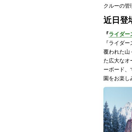
クルーの管
近日登
『
ライダー
『ライダー
覆われた山
た広大なオ
ーボード、
園をお楽し