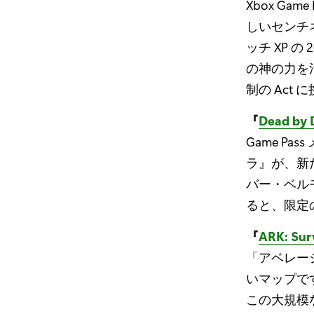
Xbox Gam
しいセンチ
ッチ XP 
の神の力を
制の Act
『
Dead b
Game Pas
ラ』が、新
バー・ベル
ると、限定
『
ARK: Sur
「アベレー
いマップです。『
この大規模