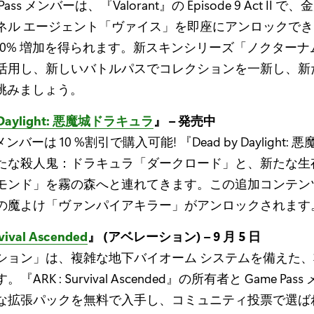
e Pass メンバーは、『Valorant』の Episode 9 Act II
ネル エージェント「ヴァイス」を即座にアンロックで
の 20% 増加を得られます。新スキンシリーズ「ノクター
活用し、新しいバトルパスでコレクションを一新し、新
 に挑みましょう。
y Daylight: 悪魔城ドラキュラ
』 – 発売中
s メンバーは 10 %割引で購入可能! 『Dead by Daylight
たな殺人鬼：ドラキュラ「ダークロード」と、新たな生
モンド」を霧の森へと連れてきます。この追加コンテン
の魔よけ「ヴァンパイアキラー」がアンロックされます
vival Ascended
』 (アベレーション) – 9 月 5 日
ション」は、複雑な地下バイオーム システムを備えた
ARK : Survival Ascended』の所有者と Game Pa
な拡張パックを無料で入手し、コミュニティ投票で選ば