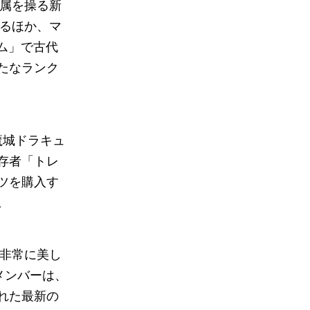
 で、金属を操る新
きるほか、マ
ナム」で古代
たなランク
: 悪魔城ドラキュ
存者「トレ
ツを購入す
。
、非常に美し
ss メンバーは、
れた最新の