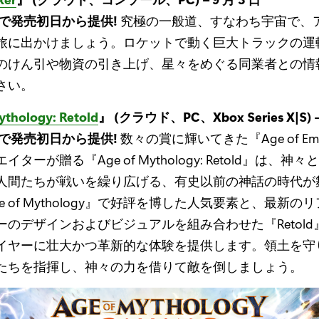
で発売初日から提供!
究極の一般道、すなわち宇宙で、
旅に出かけましょう。ロケットで動く巨大トラックの運
のけん引や物資の引き上げ、星々をめぐる同業者との情
さい。
ythology: Retold
』 (クラウド、PC、Xbox Series X|S) –
で発売初日から提供!
数々の賞に輝いてきた『Age of Emp
ターが贈る『Age of Mythology: Retold』は、神
人間たちが戦いを繰り広げる、有史以前の神話の時代が
e of Mythology』で好評を博した人気要素と、最新の
ーのデザインおよびビジュアルを組み合わせた『Retold
イヤーに壮大かつ革新的な体験を提供します。領土を守
たちを指揮し、神々の力を借りて敵を倒しましょう。