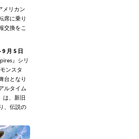
アメリカン
転席に乗り
報交換をこ
 9 月 5 日
ires』シリ
々とモンスタ
舞台となり
リアルタイム
』は、新旧
り、伝説の