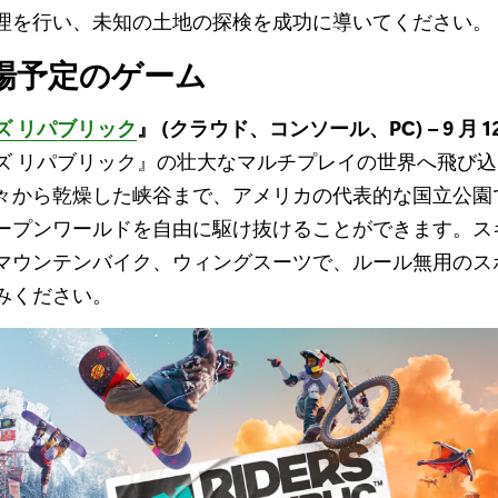
理を行い、未知の土地の探検を成功に導いてください。
場予定のゲーム
ズ リパブリック
』 (クラウド、コンソール、PC) – 9 月 1
ズ リパブリック』の壮大なマルチプレイの世界へ飛び込も
々から乾燥した峡谷まで、アメリカの代表的な国立公園
ープンワールドを自由に駆け抜けることができます。ス
マウンテンバイク、ウィングスーツで、ルール無用のス
みください。