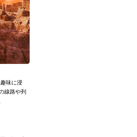
の鉄道趣味に浸
市の線路や列
。