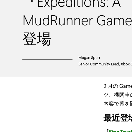
『Expeditions: A
MudRunner G
登場
Megan Spurr
Senior Community Lead, Xbox 
9 月の G
ツ、機関車
内容で幕を
最近登
『
Star Truc