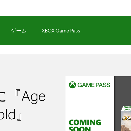
ゲーム
XBOX Game Pass
 に『Age
told』