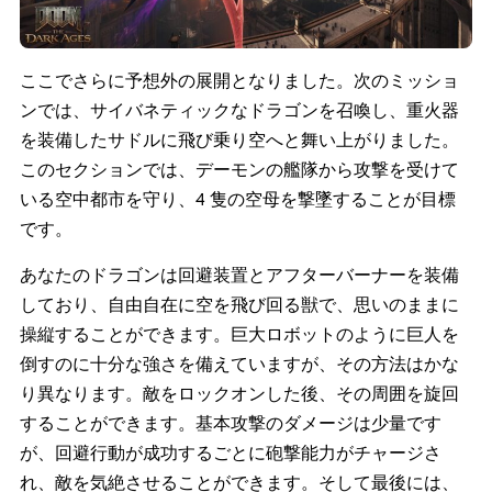
ここでさらに予想外の展開となりました。次のミッショ
ンでは、サイバネティックなドラゴンを召喚し、重火器
を装備したサドルに飛び乗り空へと舞い上がりました。
このセクションでは、デーモンの艦隊から攻撃を受けて
いる空中都市を守り、4 隻の空母を撃墜することが目標
です。
あなたのドラゴンは回避装置とアフターバーナーを装備
しており、自由自在に空を飛び回る獣で、思いのままに
操縦することができます。巨大ロボットのように巨人を
倒すのに十分な強さを備えていますが、その方法はかな
り異なります。敵をロックオンした後、その周囲を旋回
することができます。基本攻撃のダメージは少量です
が、回避行動が成功するごとに砲撃能力がチャージさ
れ、敵を気絶させることができます。そして最後には、