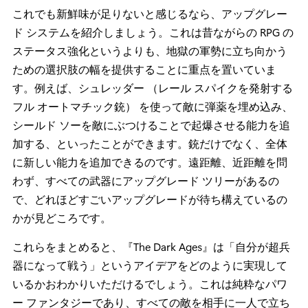
これでも新鮮味が足りないと感じるなら、アップグレー
ド システムを紹介しましょう。これは昔ながらの RPG の
ステータス強化というよりも、地獄の軍勢に立ち向かう
ための選択肢の幅を提供することに重点を置いていま
す。例えば、シュレッダー （レール スパイクを発射する
フル オートマチック銃） を使って敵に弾薬を埋め込み、
シールド ソーを敵にぶつけることで起爆させる能力を追
加する、といったことができます。銃だけでなく、全体
に新しい能力を追加できるのです。遠距離、近距離を問
わず、すべての武器にアップグレード ツリーがあるの
で、どれほどすごいアップグレードが待ち構えているの
かが見どころです。
これらをまとめると、『The Dark Ages』は「自分が超兵
器になって戦う」というアイデアをどのように実現して
いるかおわかりいただけるでしょう。これは純粋なパワ
ー ファンタジーであり、すべての敵を相手に一人で立ち