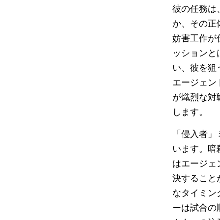
彼の任務は、
か、その正
妨害工作が
ッションと
い、彼を狙
エージェン
が熾烈な対
します。
「侵入者」
います。暗
はエージェ
決すること
なタイミン
ーは試合の