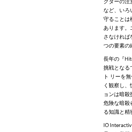
クターの注
など、いろ
守ることは
あります。
さなければ
つの要素の
長年の『H
挑戦となる
ト リーを
く観察し、
ョンは暗殺
危険な暗殺
る知識と精
IO Int