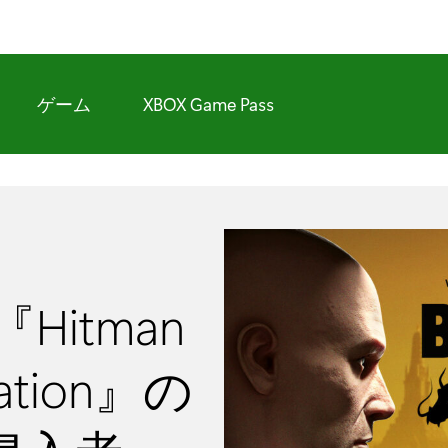
ゲーム
XBOX Game Pass
itman
ination』の