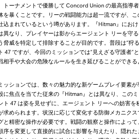
トーナメントで優勝して Concord Union の最高指導
体を暴くことです。リーの戦闘能力は超一流ですが、こ
仕込まれているという噂があります。『Hitman』にお
は異なり、プレイヤーは影からエージェント リーを守
う脅威を特定して排除することが目的です。普段は“狩る
ト 47 ですが、今回のミッションでは“見えざる守護者”
戦相手や大会の危険なルールを生き延びることができる
ミッションでは、数々の魅力的な新ゲームプレイ要素が
殺に焦点を当てた従来の『Hitman』とは異なり、この
ント 47 は姿を見せずに、エージェント リーへの妨害を
が求められます。状況に応じて変化する防御メカニクス
グと精密な操作が必要です。戦闘の観察と操作によって
順序を変更して直接的に試合に影響を与えたり、隠れた