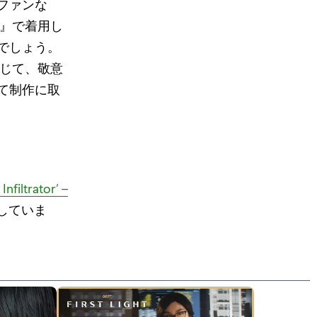
ファンな
戯』で着用し
でしょう。
通じて、敬意
て制作に取
Infiltrator’ –
していま