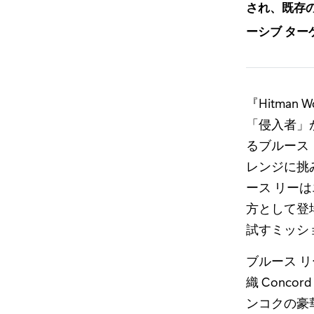
され、既存の『
ーシブ タ
『Hitman 
「侵入者」が
るブルース
レンジに挑
ース リー
方として登
試すミッシ
ブルース 
織 Conc
ンコクの豪華絢