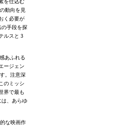
素を仕込む
ーの動向を見
おく必要が
転の手段を探
ルスと 3
張感あふれる
エージェン
です。注意深
このミッシ
世界で最も
には、あらゆ
象徴的な映画作