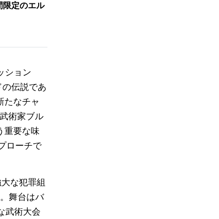
、期間限定のエル
 ミッション
ドの伝説であ
新たなチャ
の武術家ブル
う重要な味
プローチで
強大な犯罪組
ます。舞台はバ
際的な武術大会