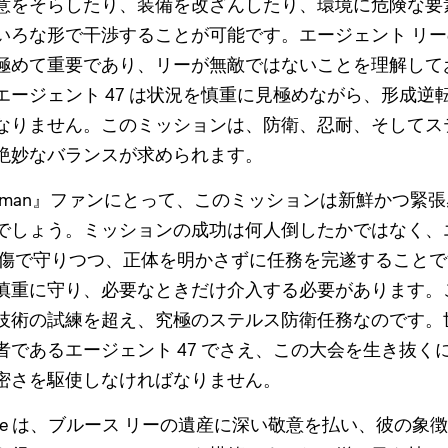
意をそらしたり、装備を改ざんしたり、環境に危険な要
いろな形で干渉することが可能です。エージェント リ
極めて重要であり、リーが無敵ではないことを理解して
エージェント 47 は状況を慎重に見極めながら、形成逆
なりません。このミッションは、防衛、忍耐、そしてステ
絶妙なバランスが求められます。
itman』ファンにとって、このミッションは新鮮かつ緊
でしょう。ミッションの成功は何人倒したかではなく、
無傷で守りつつ、正体を明かさずに任務を完遂すること
慎重に守り、必要なときだけ介入する必要があります。
技術の試練を超え、究極のステルス防衛任務なのです。
者であるエージェント 47 でさえ、この大会を生き抜く
密さを駆使しなければなりません。
eractive は、ブルース リーの遺産に深い敬意を払い、彼の