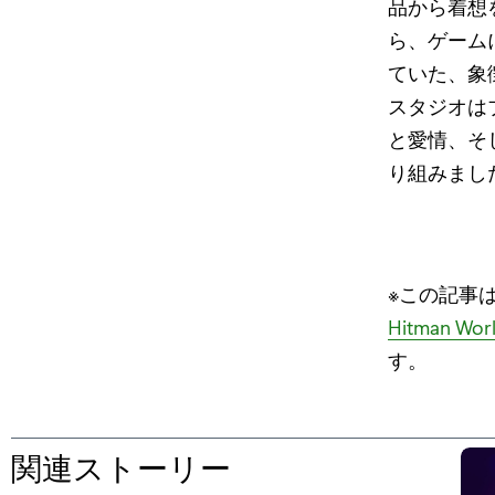
品から着想
ら、ゲーム
ていた、象
スタジオは
と愛情、そ
り組みまし
※この記事は米
Hitman World
す。
関連ストーリー
の