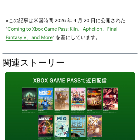
※この記事は米国時間 2026 年 4 月 20 日に公開された
“
Coming to Xbox Game Pass: Kiln、Aphelion、Final
Fantasy V、and More
” を基にしています。
関連ストーリー
の
た
め
の
“
G
a