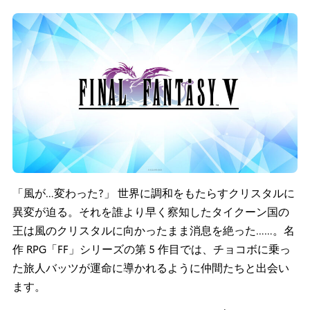
「風が…変わった?」 世界に調和をもたらすクリスタルに
異変が迫る。それを誰より早く察知したタイクーン国の
王は風のクリスタルに向かったまま消息を絶った……。名
作 RPG「FF」シリーズの第 5 作目では、チョコボに乗っ
た旅人バッツが運命に導かれるように仲間たちと出会い
ます。