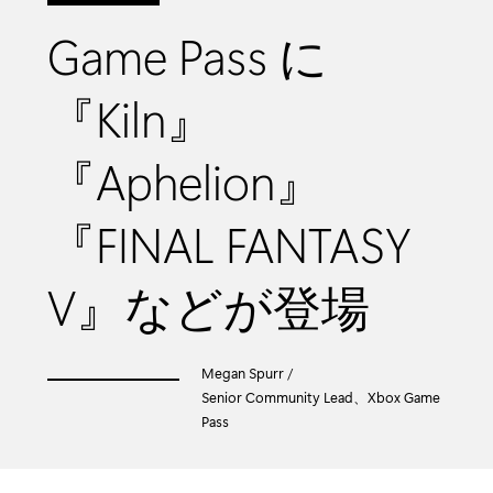
Game Pass に
『Kiln』
『Aphelion』
『FINAL FANTASY
V』などが登場
Megan Spurr /
Senior Community Lead、Xbox Game
Pass