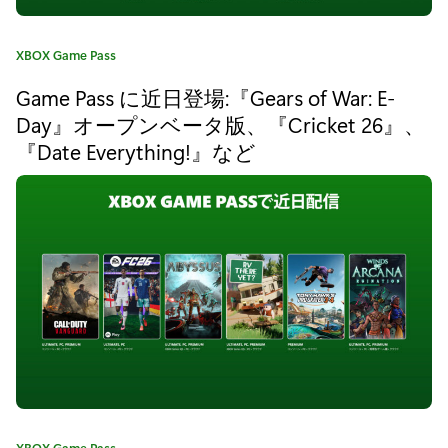
m
e
カ
XBOX Game Pass
P
テ
Game Pass に近日登場:『Gears of War: E-
ゴ
a
リ
Day』オープンベータ版、『Cricket 26』、
s
:
『Date Everything!』など
s
に
『
K
i
l
n
』
カ
XBOX Game Pass