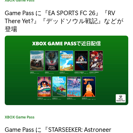
『
テ
Game Pass に『EA SPORTS FC 26』『RV
ゴ
A
リ
There Yet?』『デッドソウル戦記』などが
p
:
登場
h
e
l
i
o
n
』
『
カ
XBOX Game Pass
F
テ
Game Pass に『STARSEEKER: Astroneer
ゴ