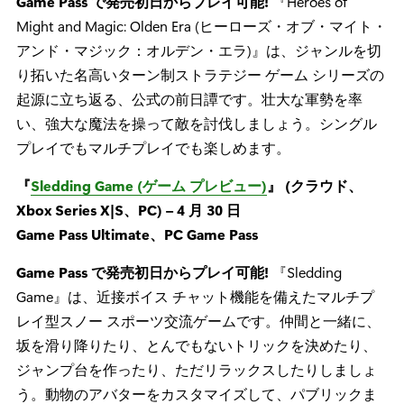
Game Pass で発売初日からプレイ可能!
『Heroes of
Might and Magic: Olden Era (ヒーローズ・オブ・マイト・
アンド・マジック：オルデン・エラ)』は、ジャンルを切
り拓いた名高いターン制ストラテジー ゲーム シリーズの
起源に立ち返る、公式の前日譚です。壮大な軍勢を率
い、強大な魔法を操って敵を討伐しましょう。シングル
プレイでもマルチプレイでも楽しめます。
『
Sledding Game (ゲーム プレビュー)
』 (クラウド、
Xbox Series X|S、PC) – 4 月 30 日
Game Pass Ultimate、PC Game Pass
Game Pass で発売初日からプレイ可能!
『Sledding
Game』は、近接ボイス チャット機能を備えたマルチプ
レイ型スノー スポーツ交流ゲームです。仲間と一緒に、
坂を滑り降りたり、とんでもないトリックを決めたり、
ジャンプ台を作ったり、ただリラックスしたりしましょ
う。動物のアバターをカスタマイズして、パブリックま