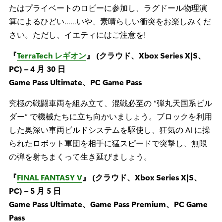
たはプライベートのロビーに参加し、ラグドール物理演
算によるひどい……いや、素晴らしい衝突をお楽しみくだ
さい。ただし、イエティにはご注意を!
『
TerraTech レギオン
』 (クラウド、Xbox Series X|S、
PC) – 4 月 30 日
Game Pass Ultimate、PC Game Pass
究極の戦闘車両を組み立て、混戦必至の “弾丸天国系ビル
ダー” で機械たちに立ち向かいましょう。ブロックを利用
した奥深い車両ビルドシステムを駆使し、狂気の AI に操
られたロボット軍団を相手に猛スピードで突撃し、無限
の弾を射ちまくって生き延びましょう。
『
FINAL FANTASY V
』 (クラウド、Xbox Series X|S、
PC) – 5 月 5 日
Game Pass Ultimate、Game Pass Premium、PC Game
Pass