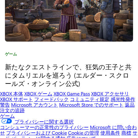
』
:
伝
説
の
カ
ゲーム
横
テ
新たなクエストラインで、狂気の王子と共
ス
ゴ
リ
にタムリエルを巡ろう (エルダー・スクロ
ク
:
ールズ・オンライン公式)
ロ
XBOX 本体
XBOX ゲーム
XBOX Game Pass
XBOX アクセサリ
XBOX サポート
フィードバック
コミュニティ規定
感光性発作
ー
警告
Microsoft アカウント
Microsoft Store でのサポート
返品
注文の追跡
ル
ゲーム
プライバシーに関する選択
シ
コンシューマーの正常性のプライバシー
Microsoft に問い合わ
せ
プライバシーおよび Cookie
Cookie の管理
使用条件
商標
サ
ュ