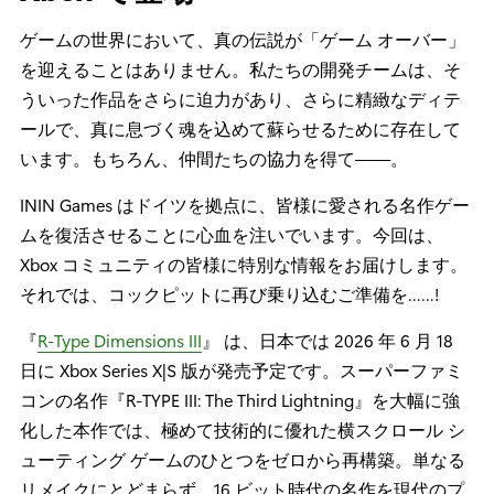
ゲームの世界において、真の伝説が「ゲーム オーバー」
を迎えることはありません。私たちの開発チームは、そ
ういった作品をさらに迫力があり、さらに精緻なディテ
ールで、真に息づく魂を込めて蘇らせるために存在して
います。もちろん、仲間たちの協力を得て――。
ININ Games はドイツを拠点に、皆様に愛される名作ゲー
ムを復活させることに心血を注いでいます。今回は、
Xbox コミュニティの皆様に特別な情報をお届けします。
それでは、コックピットに再び乗り込むご準備を……!
『
R-Type Dimensions III
』 は、日本では 2026 年 6 月 18
日に Xbox Series X|S 版が発売予定です。スーパーファミ
コンの名作『R-TYPE III: The Third Lightning』を大幅に強
化した本作では、極めて技術的に優れた横スクロール シ
ューティング ゲームのひとつをゼロから再構築。単なる
リメイクにとどまらず、16 ビット時代の名作を現代のプ