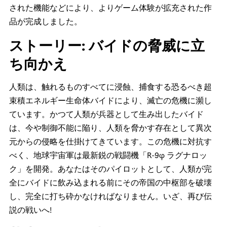
された機能などにより、よりゲーム体験が拡充された作
品が完成しました。
ストーリー: バイドの脅威に立
ち向かえ
人類は、触れるものすべてに浸蝕、捕食する恐るべき超
束積エネルギー生命体バイドにより、滅亡の危機に瀕し
ています。かつて人類が兵器として生み出したバイド
は、今や制御不能に陥り、人類を脅かす存在として異次
元からの侵略を仕掛けてきています。この危機に対抗す
べく、地球宇宙軍は最新鋭の戦闘機「R-9φ ラグナロッ
ク」を開発。あなたはそのパイロットとして、人類が完
全にバイドに飲み込まれる前にその帝国の中枢部を破壊
し、完全に打ち砕かなければなりません。いざ、再び伝
説の戦いへ!