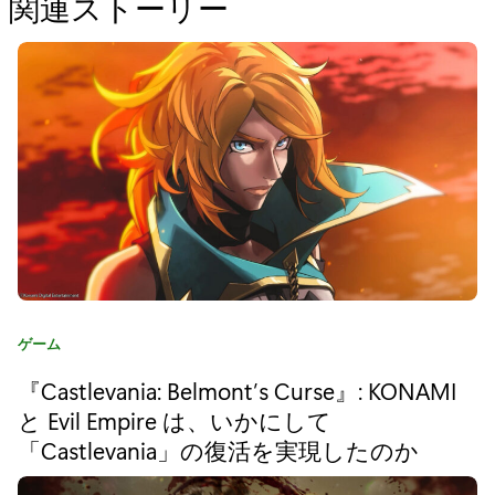
関連ストーリー
の
た
め
の
“
『
R
-
T
カ
ゲーム
y
テ
『Castlevania: Belmont’s Curse』: KONAMI
ゴ
p
リ
と Evil Empire は、いかにして
e
:
「Castlevania」の復活を実現したのか
D