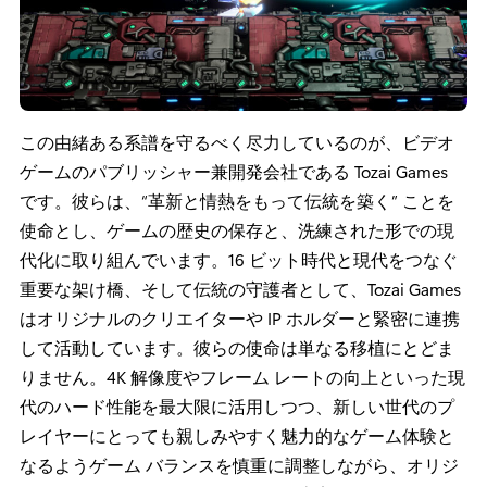
この由緒ある系譜を守るべく尽力しているのが、ビデオ
ゲームのパブリッシャー兼開発会社である Tozai Games
です。彼らは、“革新と情熱をもって伝統を築く” ことを
使命とし、ゲームの歴史の保存と、洗練された形での現
代化に取り組んでいます。16 ビット時代と現代をつなぐ
重要な架け橋、そして伝統の守護者として、Tozai Games
はオリジナルのクリエイターや IP ホルダーと緊密に連携
して活動しています。彼らの使命は単なる移植にとどま
りません。4K 解像度やフレーム レートの向上といった現
代のハード性能を最大限に活用しつつ、新しい世代のプ
レイヤーにとっても親しみやすく魅力的なゲーム体験と
なるようゲーム バランスを慎重に調整しながら、オリジ