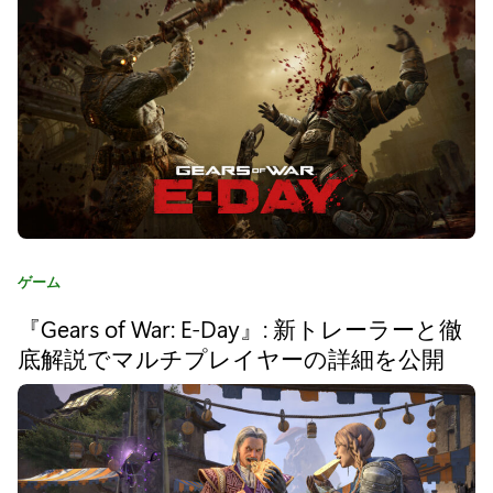
i
m
e
n
s
i
o
カ
ゲーム
n
テ
『Gears of War: E-Day』: 新トレーラーと徹
ゴ
s
リ
底解説でマルチプレイヤーの詳細を公開
I
:
I
I