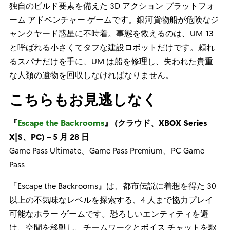
独自のビルド要素を備えた 3D アクション プラットフォ
ーム アドベンチャー ゲームです。銀河貨物船が危険なジ
ャンクヤード惑星に不時着。事態を救えるのは、UM-13
と呼ばれる小さくてタフな建設ロボットだけです。頼れ
るスパナだけを手に、UM は船を修理し、失われた貴重
な人類の遺物を回収しなければなりません。
こちらもお見逃しなく
『
Escape the Backrooms
』 (クラウド、XBOX Series
X|S、PC) – 5 月 28 日
Game Pass Ultimate、Game Pass Premium、PC Game
Pass
『Escape the Backrooms』は、都市伝説に着想を得た 30
以上の不気味なレベルを探索する、4 人まで協力プレイ
可能なホラー ゲームです。恐ろしいエンティティを避
け、空間を移動し、チームワークとボイス チャットを駆