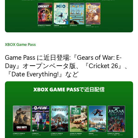
G
a
m
e
カ
XBOX Game Pass
P
テ
Game Pass に近日登場:『Gears of War: E-
ゴ
a
リ
Day』オープンベータ版、『Cricket 26』、
s
:
『Date Everything!』など
s
に
『
S
T