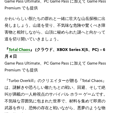
Game Pass Ultimate、PC Game Pass に加えて Game Pass
Premium でも提供
かわいらしい獣たちの群れと一緒に壮大な山岳探検に出
発しましょう。山道を登り、不気味な危険や驚くべき障
害物と相対しながら、山頂に秘められた謎へと向かって
道を切り開いていきましょう。
『
Total Chaos
』 (クラウド、XBOX Series X|S、PC) – 6
月 4 日
Game Pass Ultimate、PC Game Pass に加えて Game Pass
Premium でも提供
『Turbo Overkill』のクリエイターが贈る『Total Chaos』
は、謎解きや恐ろしい敵たちとの戦い、回避、そして絶
叫が満載の一人称視点のサバイバル ホラー ゲームです。
不気味な雰囲気に包まれた世界で、材料を集めて即席の
武器を作り、恐怖の存在と戦いながら、悪夢のような物