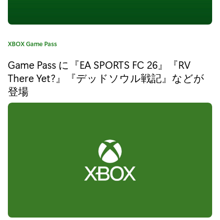
A
R
S
カ
XBOX Game Pass
E
テ
Game Pass に『EA SPORTS FC 26』『RV
ゴ
E
リ
There Yet?』『デッドソウル戦記』などが
K
:
登場
E
R
:
A
s
t
r