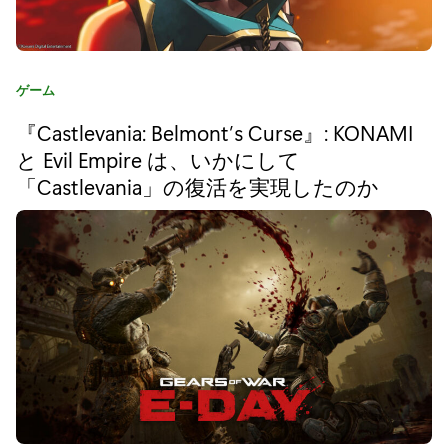
鬼
武
者
カ
ゲーム
W
テ
『Castlevania: Belmont’s Curse』: KONAMI
ゴ
a
リ
と Evil Empire は、いかにして
y
:
「Castlevania」の復活を実現したのか
o
f
t
h
e
S
w