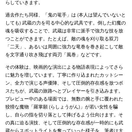
らしていきます。
過去作たち同様、「鬼の篭手」は (本人は望んでいないと
しても) 武蔵の力を司る中心的な武具です。倒した幻魔の
魂を吸収することで、武蔵は非常に派手で強力な技を放
つことができます。たとえば、敵の魂を刈り取る双刀
「二天」、あるいは周囲に強力な竜巻を巻き起こして敵
を文字通り吹き飛ばす両刃「風巻」などです。
その体験は、映画的な演出による物語表現によってさら
に魅力を増しています。丁寧に作り込まれたカットシー
ン、全力で演じる声優陣、そして圧倒的存在感を放つボ
スたちが、武蔵の旅路へとプレイヤーを引き込みます。
プレビュー中のある場面では、無数の腕と手に覆われた
狡猾な魔物「羅掌願 (らしょうがん)」が若い女性を騙
し、自らの指を切り落として捧げるよう仕向けます。そ
の真に迫る演技、そして圧倒的な存在感が一時的にも武
蔵からスポットライトを奪っていった様子を、筆者は大