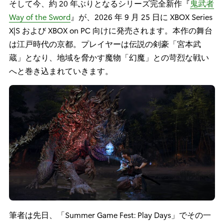
そして今、約 20 年ぶりとなるシリーズ完全新作『
鬼武者
Way of the Sword
』が、2026 年 9 月 25 日に XBOX Series
X|S および XBOX on PC 向けに発売されます。本作の舞台
は江戸時代の京都。プレイヤーは伝説の剣豪「宮本武
蔵」となり、地域を脅かす魔物「幻魔」との苛烈な戦い
へと巻き込まれていきます。
筆者は先日、「Summer Game Fest: Play Days」でその一