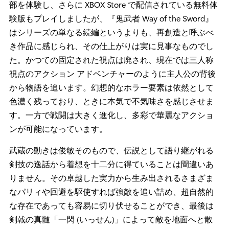
部を体験し、さらに XBOX Store で配信されている無料体
験版もプレイしましたが、『鬼武者 Way of the Sword』
はシリーズの単なる続編というよりも、再創造と呼ぶべ
き作品に感じられ、その仕上がりは実に見事なものでし
た。かつての固定された視点は廃され、現在では三人称
視点のアクション アドベンチャーのように主人公の背後
から物語を追います。幻想的なホラー要素は依然として
色濃く残っており、ときに本気で不気味さを感じさせま
す。一方で戦闘は大きく進化し、多彩で華麗なアクショ
ンが可能になっています。
武蔵の動きは俊敏そのもので、伝説として語り継がれる
剣技の逸話から着想を十二分に得ていることは間違いあ
りません。その卓越した実力から生み出されるさまざま
なパリィや回避を駆使すれば強敵を追い詰め、超自然的
な存在であっても容易に切り伏せることができ、最後は
剣戟の真髄「一閃 (いっせん)」によって敵を地面へと散