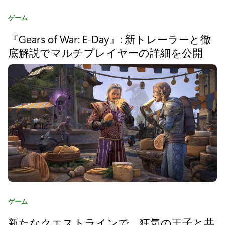
o
カ
ゲーム
r
テ
『Gears of War: E-Day』: 新トレーラーと徹
ゴ
d
リ
底解説でマルチプレイヤーの詳細を公開
』
:
開
発
陣
が
語
る
宮
カ
ゲーム
本
テ
新たなクエストラインで、狂気の王子と共
ゴ