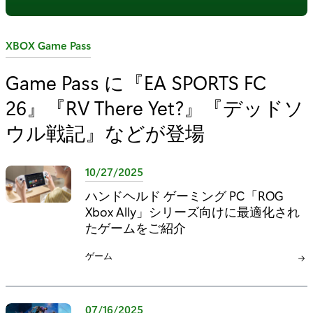
カ
XBOX Game Pass
テ
Game Pass に『EA SPORTS FC
ゴ
26』『RV There Yet?』『デッドソ
リ
:
ウル戦記』などが登場
10/27/2025
ハンドヘルド ゲーミング PC「ROG
Xbox Ally」シリーズ向けに最適化され
たゲームをご紹介
カ
ゲーム
テ
ゴ
リ
07/16/2025