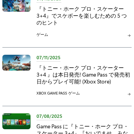
:
『トニー・ホーク プロ・スケーター
3+4』でスケボーを楽しむための 5 つ
のヒント
カ
ゲーム
テ
ゴ
リ
07/11/2025
:
『トニー・ホーク プロ・スケーター
3+4 』は本日発売! Game Pass で発売初
日からプレイ可能! (Xbox Store)
カ
XBOX GAME PASS
カ
ゲーム
テ
テ
ゴ
ゴ
リ
リ
07/08/2025
:
:
Game Pass に『トニー・ホーク プロ・
スケーター 3+4』『おいでませ、みな