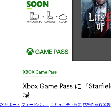
カ
XBOX Game Pass
テ
Xbox Game Pass に『Starfi
ゴ
場
リ
:
OX サポート
フィードバック
コミュニティ規定
感光性発作警告