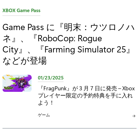
カ
XBOX Game Pass
テ
Game Pass に『明末：ウツロノハ
ゴ
ネ』、『RoboCop: Rogue
リ
:
City』、『Farming Simulator 25』
などが登場
01/23/2025
『FragPunk』が 3 月 7 日に発売 – Xbox
プレイヤー限定の予約特典を手に入れ
よう！
カ
ゲーム
テ
ゴ
リ