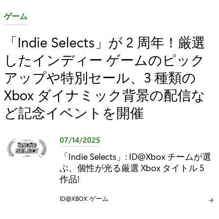
カ
ゲーム
テ
「Indie Selects」が 2 周年！厳選
ゴ
したインディー ゲームのピック
リ
:
アップや特別セール、3 種類の
Xbox ダイナミック背景の配信な
ど記念イベントを開催
07/14/2025
「Indie Selects」: ID@Xbox チームが選
ぶ、個性が光る厳選 Xbox タイトル 5
作品!
カ
ID@XBOX
カ
ゲーム
テ
テ