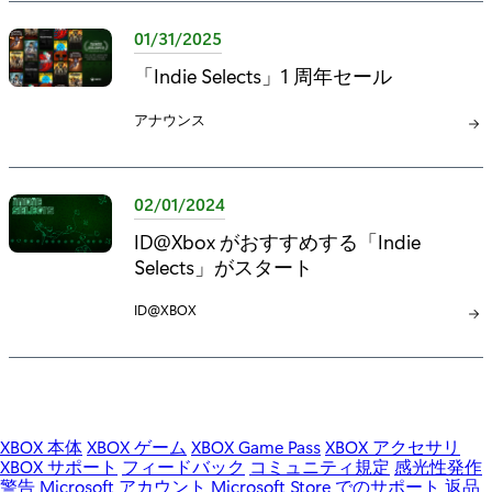
ゴ
ゴ
リ
リ
01/31/2025
:
:
「Indie Selects」1 周年セール
カ
アナウンス
テ
ゴ
リ
02/01/2024
:
ID@Xbox がおすすめする「Indie
Selects」がスタート
カ
ID@XBOX
テ
ゴ
リ
:
XBOX 本体
XBOX ゲーム
XBOX Game Pass
XBOX アクセサリ
XBOX サポート
フィードバック
コミュニティ規定
感光性発作
警告
Microsoft アカウント
Microsoft Store でのサポート
返品