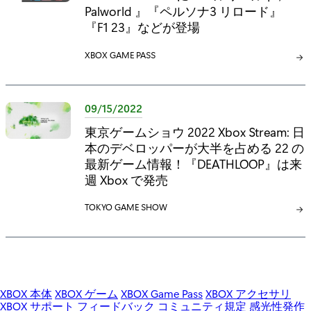
Palworld 』『ペルソナ3 リロード』
『F1 23』などが登場
カ
XBOX GAME PASS
テ
ゴ
リ
09/15/2022
:
東京ゲームショウ 2022 Xbox Stream: 日
本のデベロッパーが大半を占める 22 の
最新ゲーム情報！『DEATHLOOP』は来
週 Xbox で発売
カ
TOKYO GAME SHOW
テ
ゴ
リ
:
XBOX 本体
XBOX ゲーム
XBOX Game Pass
XBOX アクセサリ
XBOX サポート
フィードバック
コミュニティ規定
感光性発作