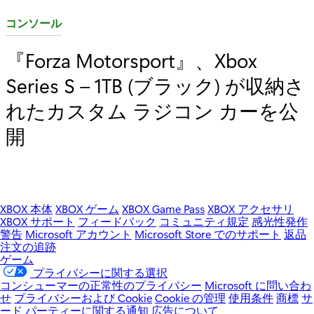
カ
コンソール
テ
『Forza Motorsport』、Xbox
ゴ
Series S – 1TB (ブラック) が収納さ
リ
:
れたカスタム ラジコン カーを公
開
XBOX 本体
XBOX ゲーム
XBOX Game Pass
XBOX アクセサリ
XBOX サポート
フィードバック
コミュニティ規定
感光性発作
警告
Microsoft アカウント
Microsoft Store でのサポート
返品
注文の追跡
ゲーム
プライバシーに関する選択
コンシューマーの正常性のプライバシー
Microsoft に問い合わ
せ
プライバシーおよび Cookie
Cookie の管理
使用条件
商標
サ
ード パーティーに関する通知
広告について