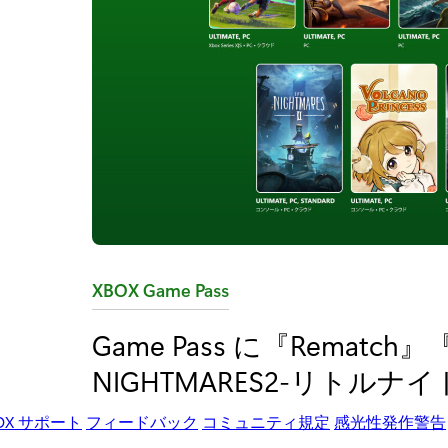
カ
XBOX Game Pass
テ
Game Pass に『Rematch』『Ca
ゴ
NIGHTMARES2-リトル
リ
:
OX サポート
フィードバック
コミュニティ規定
感光性発作警告