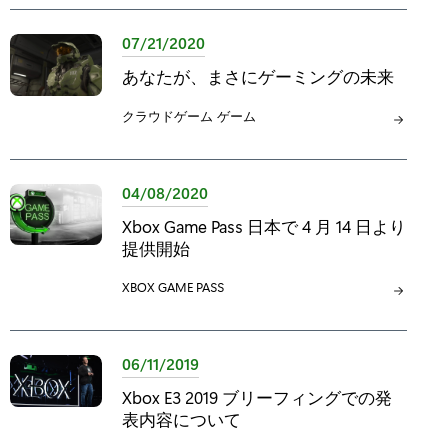
ゴ
ゴ
リ
リ
07/21/2020
:
:
あなたが、まさにゲーミングの未来
カ
クラウドゲーム
カ
ゲーム
テ
テ
ゴ
ゴ
リ
リ
04/08/2020
:
:
Xbox Game Pass 日本で 4 月 14 日より
提供開始
カ
XBOX GAME PASS
テ
ゴ
リ
06/11/2019
:
Xbox E3 2019 ブリーフィングでの発
表内容について