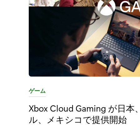
カ
ゲーム
テ
Xbox Cloud Gamin
ゴ
ル、メキシコで提供開始
リ
: