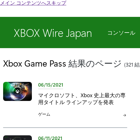
メイン コンテンツへスキップ
XBOX Wire Japan
コンソール
Xbox Game Pass
結果のページ
(321 
06/15/2021
マイクロソフト、Xbox 史上最大の専
用タイトル ラインアップを発表
カ
ゲーム
テ
ゴ
リ
06/11/2021