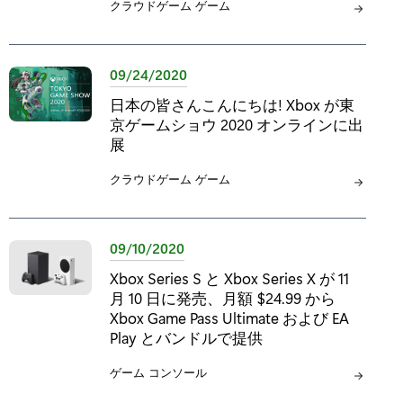
カ
クラウドゲーム
カ
ゲーム
テ
テ
ゴ
ゴ
リ
リ
09/24/2020
:
:
日本の皆さんこんにちは! Xbox が東
京ゲームショウ 2020 オンラインに出
展
カ
クラウドゲーム
カ
ゲーム
テ
テ
ゴ
ゴ
リ
リ
09/10/2020
:
:
Xbox Series S と Xbox Series X が 11
月 10 日に発売、月額 $24.99 から
Xbox Game Pass Ultimate および EA
Play とバンドルで提供
カ
ゲーム
カ
コンソール
テ
テ