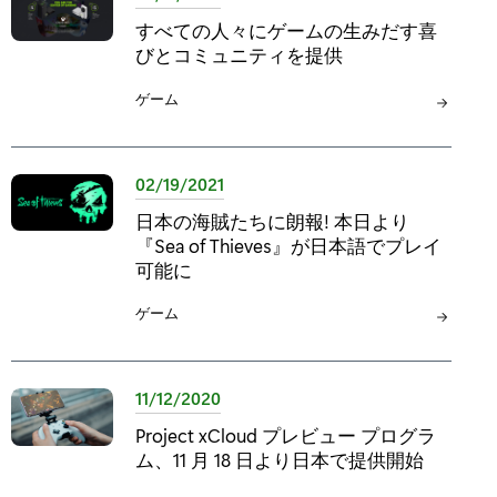
:
すべての人々にゲームの生みだす喜
びとコミュニティを提供
カ
ゲーム
テ
ゴ
リ
02/19/2021
:
日本の海賊たちに朗報! 本日より
『Sea of Thieves』が日本語でプレイ
可能に
カ
ゲーム
テ
ゴ
リ
11/12/2020
:
Project xCloud プレビュー プログラ
ム、11 月 18 日より日本で提供開始