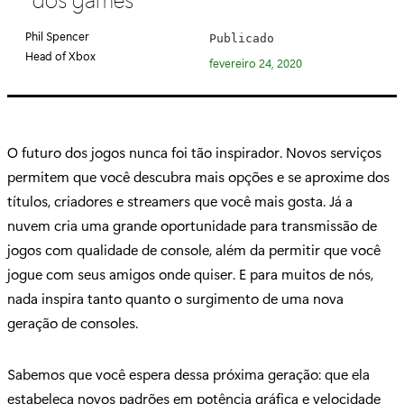
e
g
Phil Spencer
Publicado
o
Head of Xbox
fevereiro 24, 2020
r
i
a
:
O futuro dos jogos nunca foi tão inspirador. Novos serviços
permitem que você descubra mais opções e se aproxime dos
títulos, criadores e streamers que você mais gosta. Já a
nuvem cria uma grande oportunidade para transmissão de
jogos com qualidade de console, além da permitir que você
jogue com seus amigos onde quiser. E para muitos de nós,
nada inspira tanto quanto o surgimento de uma nova
geração de consoles.
Sabemos que você espera dessa próxima geração: que ela
estabeleça novos padrões em potência gráfica e velocidade