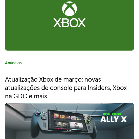
a
"
O
q
u
e
C
Anúncios
e
a
t
s
Atualização Xbox de março: novas
e
atualizações de console para Insiders, Xbox
p
g
na GDC e mais
o
e
r
i
r
a
a
:
r