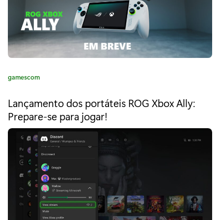
d
a
p
r
C
gamescom
ó
a
x
t
Lançamento dos portáteis ROG Xbox Ally:
e
i
Prepare-se para jogar!
g
o
m
r
a
i
a
g
:
e
r