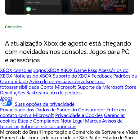
a
ç
ã
C
Consoles
o
a
t
A atualização Xbox de agosto está chegando
d
e
com novidades nos consoles, Jogos para PC
g
o
e acessórios
o
r
s
XBOX consoles
Jogos XBOX
XBOX Game Pass
Acessórios do
i
XBOX
Notícias do XBOX
Suporte do XBOX
Feedback
Padrões da
g
a
Comunidade
Aviso de potenciais convulsões por
:
fotossensibilidade
Conta Microsoft
Suporte da Microsoft Store
a
Devoluções
Rastreamento de pedidos
Jogos
m
Suas opções de privacidade
Privacidade dos Dados de Saúde do Consumidor
Entre em
e
contato com a Microsoft
Privacidade e Cookies
Gerenciar
cookies
Ética e Compliance
Nota Legal
Marcas
Avisos de
s
terceiros
Sobre os nossos anúncios
Microsoft do Brasil Importação e Comércio de Software e Vídeo
"
Games Ltda., com sede na cidade de São Paulo, Estado de São