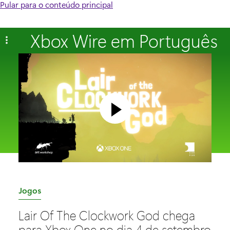
Pular para o conteúdo principal
Xbox Wire em Português
C
Jogos
a
Lair Of The Clockwork God chega
t
para Xbox One no dia 4 de setembro