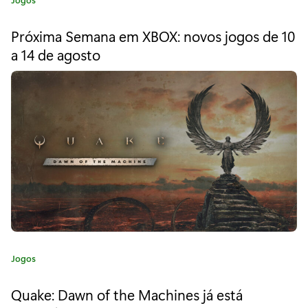
O
a
t
f
Próxima Semana em XBOX: novos jogos de 10
e
a 14 de agosto
T
g
o
h
r
i
e
a
C
:
l
o
c
k
w
C
Jogos
a
o
t
Quake: Dawn of the Machines já está
e