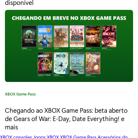
r
disponível
g
k
o
r
G
i
a
o
:
d
c
h
e
g
C
XBOX Game Pass
a
a
t
Chegando ao XBOX Game Pass: beta aberto
p
e
de Gears of War: E-Day, Date Everything! e
a
g
mais
o
r
r
XBOX consoles
Jogos XBOX
XBOX Game Pass
Acessórios do