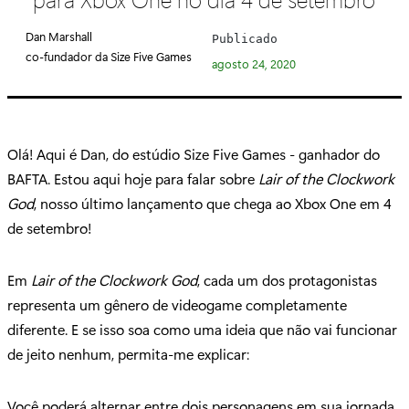
e
g
Dan Marshall
Publicado
o
co-fundador da Size Five Games
agosto 24, 2020
r
i
a
:
Olá! Aqui é Dan, do estúdio Size Five Games - ganhador do
BAFTA. Estou aqui hoje para falar sobre
Lair of the Clockwork
God
, nosso último lançamento que chega ao Xbox One em 4
de setembro!
Em
Lair of the Clockwork God
, cada um dos protagonistas
representa um gênero de videogame completamente
diferente. E se isso soa como uma ideia que não vai funcionar
de jeito nenhum, permita-me explicar:
Você poderá alternar entre dois personagens em sua jornada.