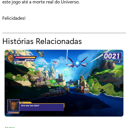
este jogo até a morte real do Universo.
Felicidades!
Histórias Relacionadas
p
a
r
a
"
L
a
i
r
C
Jogos