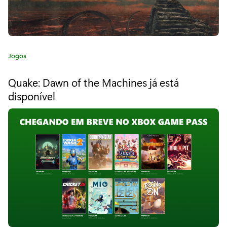
u
n
t
C
Jogos
e
a
t
-
Quake: Dawn of the Machines já está
e
disponível
s
g
o
e
r
i
a
a
o
:
s
h
e