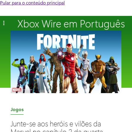
Pular para o conteúdo principal
Xbox Wire em Português
C
Jogos
a
Junte-se aos heróis e vilões da
t
Marvel no capítulo 2 da quarta