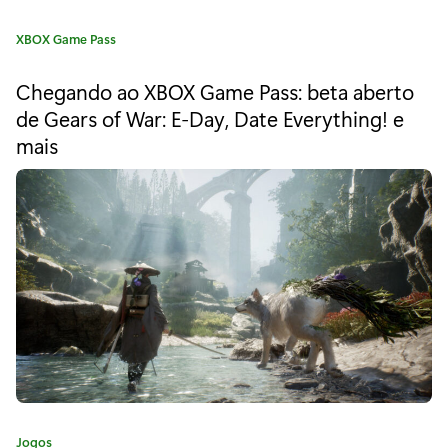
r
ó
C
XBOX Game Pass
a
i
t
Chegando ao XBOX Game Pass: beta aberto
e
s
de Gears of War: E-Day, Date Everything! e
g
e
mais
o
r
v
i
a
i
:
l
õ
e
s
d
a
C
Jogos