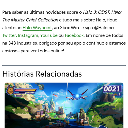
Para saber as últimas novidades sobre o
Halo 3: ODST
,
Halo:
The Master Chief Collection
e tudo mais sobre Halo, fique
atento ao
Halo Waypoint
, ao Xbox Wire e siga @Halo no
Twitter,
Instagram
,
YouTube
ou
Facebook
. Em nome de todos
na 343 Industries, obrigado por seu apoio contínuo e estamos
ansiosos para ver todos online!
Histórias Relacionadas
p
a
r
a
"
H