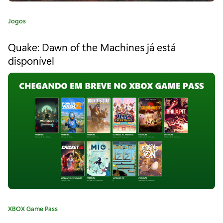
s
t
C
Jogos
a
á
t
Quake: Dawn of the Machines já está
e
d
disponível
g
i
o
r
s
i
a
p
:
o
n
í
v
e
C
XBOX Game Pass
l
a