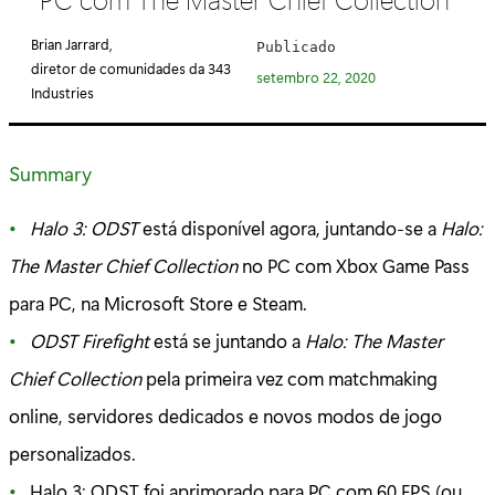
e
g
Brian Jarrard,
Publicado
o
diretor de comunidades da 343
setembro 22, 2020
r
Industries
i
a
Summary
:
Halo 3: ODST
está disponível agora, juntando-se a
Halo:
The Master Chief Collection
no PC com Xbox Game Pass
para PC, na Microsoft Store e Steam.
ODST Firefight
está se juntando a
Halo: The Master
Chief Collection
pela primeira vez com matchmaking
online, servidores dedicados e novos modos de jogo
personalizados.
Halo 3: ODST foi aprimorado para PC com 60 FPS (ou