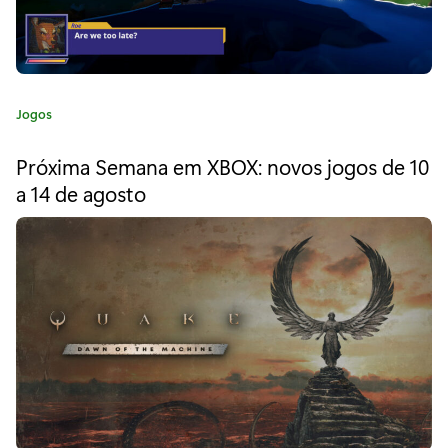
a
l
o
C
Jogos
3
a
t
:
Próxima Semana em XBOX: novos jogos de 10
e
a 14 de agosto
O
g
o
D
r
i
S
a
T
:
j
á
e