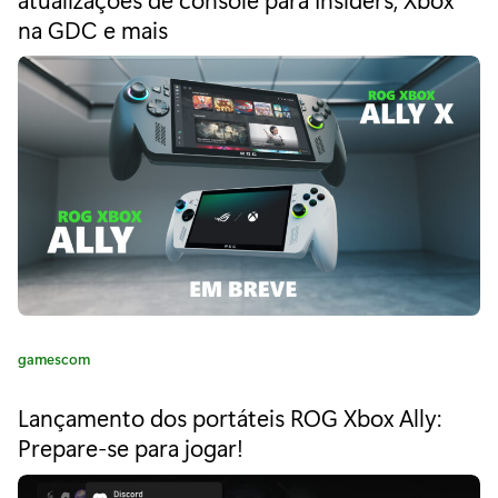
r
g
na GDC e mais
o
i
r
i
e
a
s
:
X
|
S
c
h
C
gamescom
e
a
g
t
Lançamento dos portáteis ROG Xbox Ally:
e
a
Prepare-se para jogar!
g
o
m