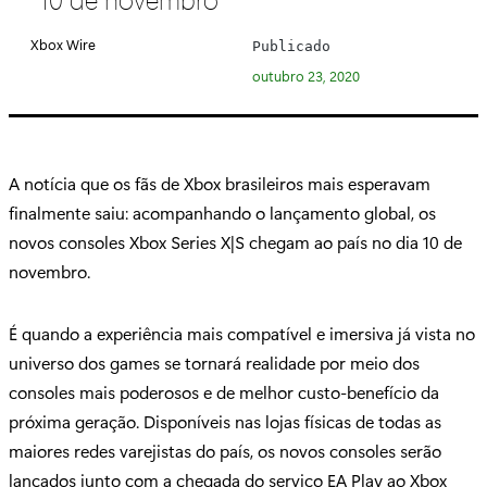
e
g
Xbox Wire
Publicado
o
outubro 23, 2020
r
i
a
:
A notícia que os fãs de Xbox brasileiros mais esperavam
finalmente saiu: acompanhando o lançamento global, os
novos consoles Xbox Series X|S chegam ao país no dia 10 de
novembro.
É quando a experiência mais compatível e imersiva já vista no
universo dos games se tornará realidade por meio dos
consoles mais poderosos e de melhor custo-benefício da
próxima geração. Disponíveis nas lojas físicas de todas as
maiores redes varejistas do país, os novos consoles serão
lançados junto com a chegada do serviço EA Play ao Xbox