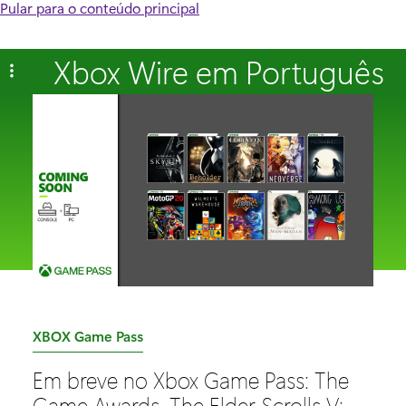
Pular para o conteúdo principal
Xbox Wire em Português
C
XBOX Game Pass
a
Em breve no Xbox Game Pass: The
t
Game Awards, The Elder Scrolls V: