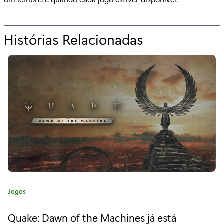
Histórias Relacionadas
p
a
r
a
"
E
m
b
r
C
Jogos
e
a
t
v
Quake: Dawn of the Machines já está
e