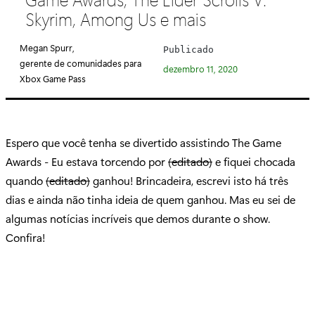
e
Skyrim, Among Us e mais
g
o
Megan Spurr,
Publicado
r
gerente de comunidades para
dezembro 11, 2020
i
Xbox Game Pass
a
:
Espero que você tenha se divertido assistindo The Game
Awards - Eu estava torcendo por
(editado)
e fiquei chocada
quando
(editado)
ganhou! Brincadeira, escrevi isto há três
dias e ainda não tinha ideia de quem ganhou. Mas eu sei de
algumas notícias incríveis que demos durante o show.
Confira!