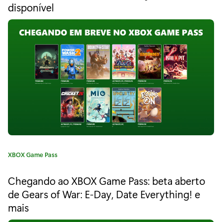
disponível
e
g
o
n
r
i
o
a
X
:
b
o
x
G
a
C
XBOX Game Pass
a
m
t
Chegando ao XBOX Game Pass: beta aberto
e
e
de Gears of War: E-Day, Date Everything! e
g
P
mais
o
r