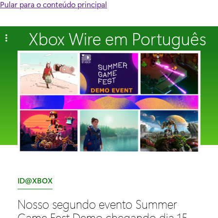
Pular para o conteúdo principal
Xbox Wire em Português
C
ID@XBOX
a
Nosso segundo evento Summer
t
Game Fest Demo chegando dia 15