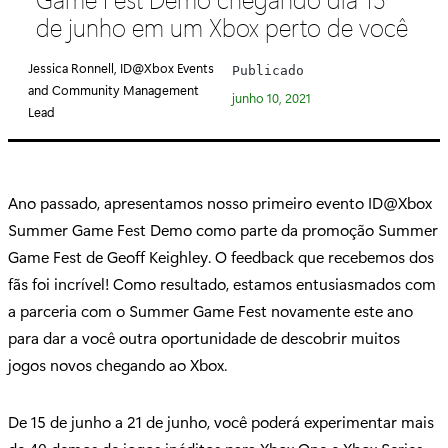
e
de junho em um Xbox perto de você
g
o
Jessica Ronnell, ID@Xbox Events
Publicado
r
and Community Management
junho 10, 2021
i
Lead
a
:
Ano passado, apresentamos nosso primeiro evento ID@Xbox
Summer Game Fest Demo como parte da promoção Summer
Game Fest de Geoff Keighley. O feedback que recebemos dos
fãs foi incrível! Como resultado, estamos entusiasmados com
a parceria com o Summer Game Fest novamente este ano
para dar a você outra oportunidade de descobrir muitos
jogos novos chegando ao Xbox.
De 15 de junho a 21 de junho, você poderá experimentar mais