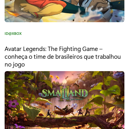
o
s
s
C
ID@XBOX
o
a
t
s
Avatar Legends: The Fighting Game –
e
conheça o time de brasileiros que trabalhou
e
g
no jogo
o
g
r
i
u
a
n
:
d
o
e