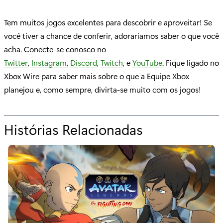
Tem muitos jogos excelentes para descobrir e aproveitar! Se
você tiver a chance de conferir, adoraríamos saber o que você
acha. Conecte-se conosco no
Twitter
,
Instagram
,
Discord
,
Twitch
, e
YouTube
. Fique ligado no
Xbox Wire para saber mais sobre o que a Equipe Xbox
planejou e, como sempre, divirta-se muito com os jogos!
Histórias Relacionadas
p
a
r
a
"
N