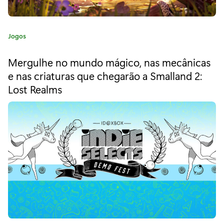
v
e
C
Jogos
n
a
t
t
Mergulhe no mundo mágico, nas mecânicas
e
o
e nas criaturas que chegarão a Smalland 2:
g
Lost Realms
o
S
r
u
i
a
m
:
m
e
r
G
a