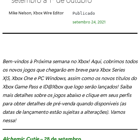
e
g
Mike Nelson, Xbox Wire Editor
Publicado
o
setembro 24, 2021
r
i
a
:
Bem-vindos à Próxima semana no Xbox! Aqui, cobrimos todos
os novos jogos que chegarão em breve para Xbox Series
X|S, Xbox One e PC Windows, assim como os novos títulos do
Xbox Game Pass e ID@Xbox que logo serão lançados! Saiba
mais detalhes sobre os jogos abaixo e clique em seus perfis
para obter detalhes de pré-venda quando disponíveis (as
datas de lançamento estão sujeitas a alterações). Vamos
nessa!
Alchemic Cutie
– 28 de setembro