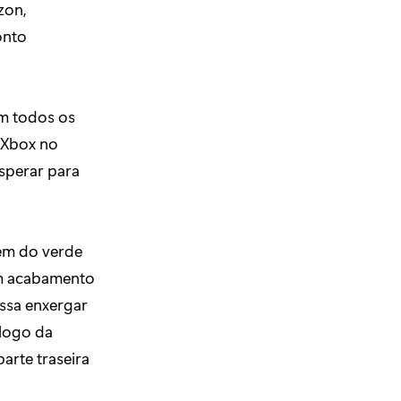
zon,
onto
om todos os
 Xbox no
sperar para
gem do verde
um acabamento
ssa enxergar
 logo da
arte traseira