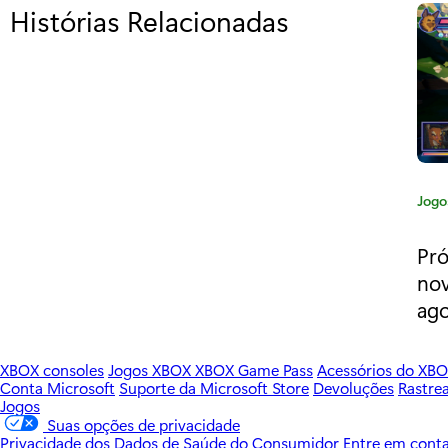
Histórias Relacionadas
p
a
r
a
"
P
C
Jogo
a
r
t
Pr
é
e
nov
g
-
ag
o
v
r
i
XBOX consoles
Jogos XBOX
XBOX Game Pass
Acessórios do XB
e
a
Conta Microsoft
Suporte da Microsoft Store
Devoluções
Rastre
Jogos
n
:
Suas opções de privacidade
Privacidade dos Dados de Saúde do Consumidor
Entre em cont