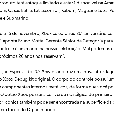
roduto terá estoque limitado e estará disponível na Ama
om, Casas Bahia, Extra.com.br, Kabum, Magazine Luiza, P
me e Submarino.
dia 15 de novembro,
Xbox celebra seu 20º aniversário c
”, aponta Bruno Motta, Gerente Sênior de Categoria para
 controle é um marco na nossa celebração. Mal podemos e
 próximos 20 anos nos reservam”.
dição Especial do 20º Aniversário traz uma nova aborda
do Xbox Debug kit original. O corpo do controle possui 
 componentes internos metálicos, de forma que você po
 O botão Xbox possui a cor verde nostálgica do primeiro
or icônica também pode ser encontrada na superfície da p
e em torno do D-pad híbrido.