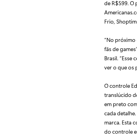
de R$599. O p
Americanas.c
Frio, Shopti
“No próximo 
fãs de games
Brasil. “Esse
ver o que os
O controle E
translúcido 
em preto com
cada detalhe.
marca. Esta c
do controle 