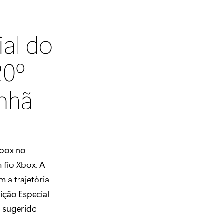
ial do
20º
nhã
Xbox no
 fio Xbox. A
 a trajetória
ção Especial
o sugerido