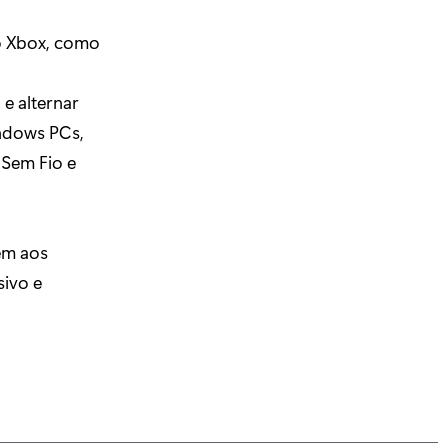
io Xbox, como
e alternar
indows PCs,
 Sem Fio e
em aos
sivo e