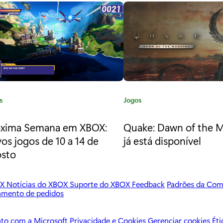
s
C
Jogos
a
t
óxima Semana em XBOX:
Quake: Dawn of the 
e
os jogos de 10 a 14 de
já está disponível
g
osto
o
r
i
OX
Notícias do XBOX
Suporte do XBOX
Feedback
Padrões da Co
a
amento de pedidos
:
ato com a Microsoft
Privacidade e Cookies
Gerenciar cookies
Ét