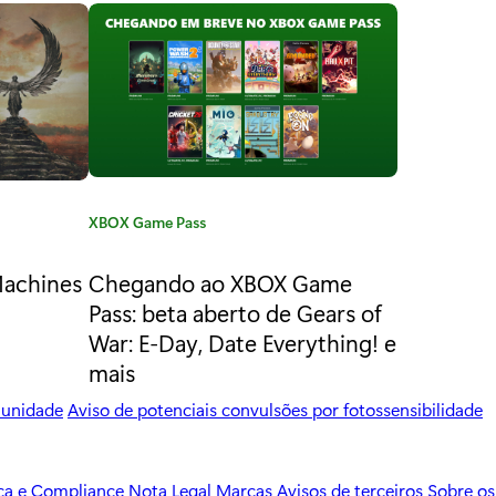
C
XBOX Game Pass
a
t
Machines
Chegando ao XBOX Game
e
Pass: beta aberto de Gears of
g
War: E-Day, Date Everything! e
o
mais
r
i
munidade
Aviso de potenciais convulsões por fotossensibilidade
a
:
ica e Compliance
Nota Legal
Marcas
Avisos de terceiros
Sobre os