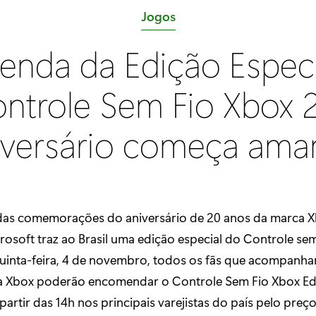
C
Jogos
a
enda da Edição Espec
t
e
ntrole Sem Fio Xbox 
g
o
iversário começa ama
r
i
a
:
as comemorações do aniversário de 20 anos da marca 
osoft traz ao Brasil uma edição especial do Controle sem
quinta-feira, 4 de novembro, todos os fãs que acompanham
a Xbox poderão encomendar o Controle Sem Fio Xbox Edi
partir das 14h nos principais varejistas do país pelo preç