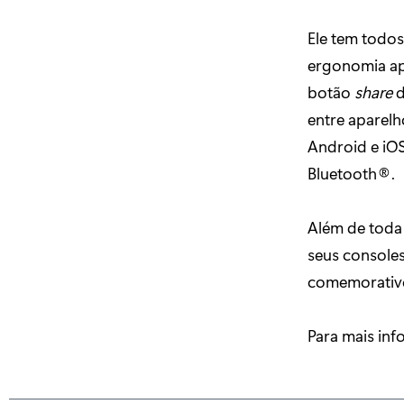
Ele tem todo
ergonomia ap
botão
share
d
entre aparelh
Android e iOS
Bluetooth®.
Além de toda 
seus consoles
comemorativo
Para mais in