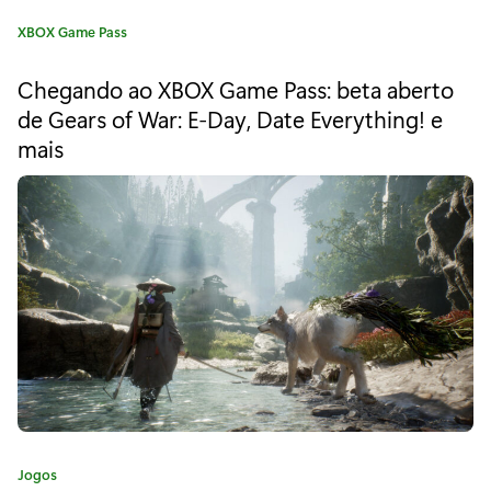
s
C
XBOX Game Pass
p
a
t
a
Chegando ao XBOX Game Pass: beta aberto
e
de Gears of War: E-Day, Date Everything! e
r
g
mais
o
a
r
i
J
a
o
:
g
a
r
d
e
C
Jogos
G