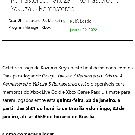
e
Yakuza 5 Remastered
g
o
Dean Shimabukuro, Sr. Marketing
Publicado
r
Program Manager, Xbox
janeiro 20, 2022
i
a
:
Celebre a saga de Kazuma Kiryu neste final de semana com os
Dias para Jogar de Graça!
Yakuza 3 Remastered
,
Yakuza 4
Remastered
e
Yakuza 5 Remastered
estão disponíveis para
membros do Xbox Live Gold e Xbox Game Pass Ultimate para
serem jogados entre esta
quinta-feira, 20 de janeiro, a
partir das 5h01 do horário de Brasília
e
domingo, 23 de
janeiro, até as 4h59 do horário de Brasília
.
Como começar a jogar