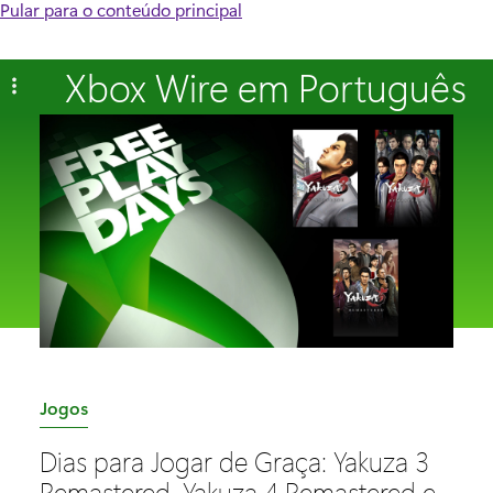
Pular para o conteúdo principal
Xbox Wire em Português
C
Jogos
a
Dias para Jogar de Graça: Yakuza 3
t
Remastered, Yakuza 4 Remastered e