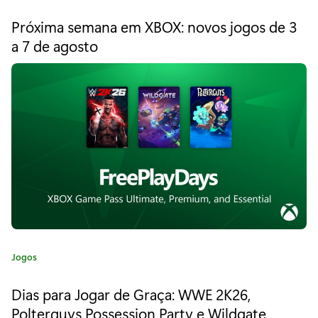
a
r
t
Próxima semana em XBOX: novos jogos de 3
e
a
a 7 de agosto
g
o
ç
r
a
i
a
:
:
Y
a
k
u
z
C
Jogos
a
a
t
Dias para Jogar de Graça: WWE 2K26,
3
e
Polterguys Possession Party e Wildgate
g