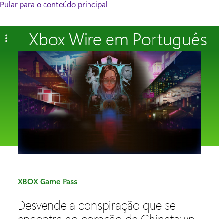
Pular para o conteúdo principal
Xbox Wire em Português
C
XBOX Game Pass
a
Desvende a conspiração que se
t
encontra no coração de Chinatown