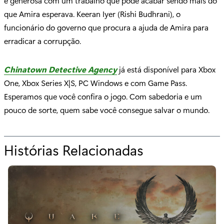
e generosa com um trabalho que pode acabar sendo mais do
que Amira esperava. Keeran Iyer (Rishi Budhrani), o
funcionário do governo que procura a ajuda de Amira para
erradicar a corrupção.
Chinatown Detective Agency
já está disponível para Xbox
One, Xbox Series X|S, PC Windows e com Game Pass.
Esperamos que você confira o jogo. Com sabedoria e um
pouco de sorte, quem sabe você consegue salvar o mundo.
Histórias Relacionadas
p
a
r
a
"