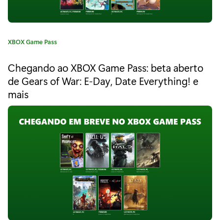
s
p
i
C
XBOX Game Pass
a
r
t
Chegando ao XBOX Game Pass: beta aberto
e
a
de Gears of War: E-Day, Date Everything! e
g
ç
mais
o
r
ã
i
a
o
:
q
u
e
s
e