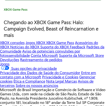
e
C
XBOX Game Pass
n
a
t
Chegando ao XBOX Game Pass: Halo:
c
e
Campaign Evolved, Beast of Reincarnation e
g
o
mais
o
r
n
XBOX consoles
Jogos XBOX
XBOX Game Pass
Acessórios do
i
XBOX
Notícias do XBOX
Suporte do XBOX
Feedback
Padrões da
t
a
Comunidade
Aviso de potenciais convulsões por
:
fotossensibilidade
Conta Microsoft
Suporte da Microsoft Store
r
Devoluções
Rastreamento de pedidos
Jogos
a
Suas opções de privacidade
Privacidade dos Dados de Saúde do Consumidor
Entre em
n
contato com a Microsoft
Privacidade e Cookies
Gerenciar
cookies
Ética e Compliance
Nota Legal
Marcas
Avisos de
o
terceiros
Sobre os nossos anúncios
Microsoft do Brasil Importação e Comércio de Software e Vídeo
c
Games Ltda., com sede na cidade de São Paulo, Estado de São
Paulo, na Avenida Presidente Juscelino Kubitschek, nº 1.909,
o
conjunto 181, localizado no 18º andar da Torre Sul SP Corporate