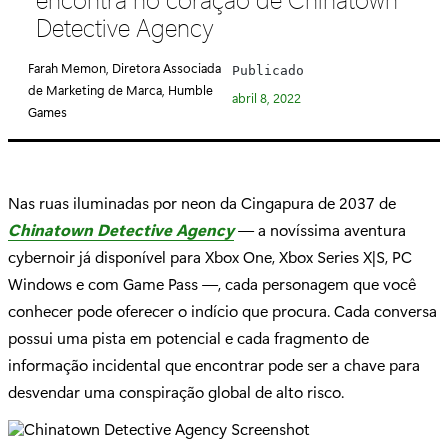
e
Detective Agency
g
o
Farah Memon, Diretora Associada
Publicado
r
de Marketing de Marca, Humble
abril 8, 2022
i
Games
a
:
Nas ruas iluminadas por neon da Cingapura de 2037 de
Chinatown Detective Agency
— a novíssima aventura
cybernoir já disponível para Xbox One, Xbox Series X|S, PC
Windows e com Game Pass —, cada personagem que você
conhecer pode oferecer o indício que procura. Cada conversa
possui uma pista em potencial e cada fragmento de
informação incidental que encontrar pode ser a chave para
desvendar uma conspiração global de alto risco.