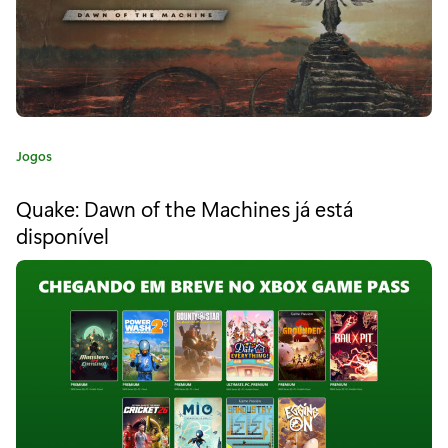
D
e
s
v
C
Jogos
e
a
t
n
Quake: Dawn of the Machines já está
e
disponível
d
g
o
e
r
i
a
a
c
:
o
n