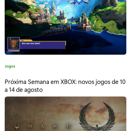
a
"
L
u
m
i
C
Jogos
n
a
t
o
Próxima Semana em XBOX: novos jogos de 10
e
a 14 de agosto
u
g
o
s
r
i
N
a
i
: