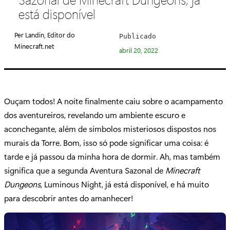
e
está disponível
g
o
Per Landin, Editor do
Publicado
r
Minecraft.net
abril 20, 2022
i
a
:
Ouçam todos! A noite finalmente caiu sobre o acampamento
dos aventureiros, revelando um ambiente escuro e
aconchegante, além de símbolos misteriosos dispostos nos
murais da Torre. Bom, isso só pode significar uma coisa: é
tarde e já passou da minha hora de dormir. Ah, mas também
significa que a segunda Aventura Sazonal de
Minecraft
Dungeons
, Luminous Night, já está disponível, e há muito
para descobrir antes do amanhecer!