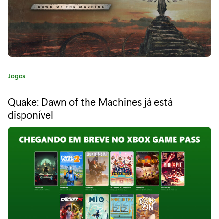
g
h
t
,
s
C
Jogos
a
e
t
Quake: Dawn of the Machines já está
e
g
disponível
g
u
o
r
n
i
a
d
:
a
A
v