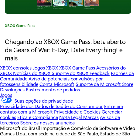
e
n
C
XBOX Game Pass
t
a
t
Chegando ao XBOX Game Pass: beta aberto
u
e
de Gears of War: E-Day, Date Everything! e
r
g
mais
o
a
r
XBOX consoles
Jogos XBOX
XBOX Game Pass
Acessórios do
i
S
XBOX
Notícias do XBOX
Suporte do XBOX
Feedback
Padrões da
a
Comunidade
Aviso de potenciais convulsões por
:
a
fotossensibilidade
Conta Microsoft
Suporte da Microsoft Store
Devoluções
Rastreamento de pedidos
z
Jogos
Suas opções de privacidade
o
Privacidade dos Dados de Saúde do Consumidor
Entre em
contato com a Microsoft
Privacidade e Cookies
Gerenciar
n
cookies
Ética e Compliance
Nota Legal
Marcas
Avisos de
terceiros
Sobre os nossos anúncios
a
Microsoft do Brasil Importação e Comércio de Software e Vídeo
Games Ltda., com sede na cidade de São Paulo, Estado de São