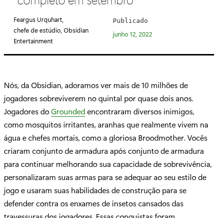
e
g
Feargus Urquhart,
Publicado
o
chefe de estúdio, Obsidian
junho 12, 2022
r
Entertainment
i
a
:
Nós, da Obsidian, adoramos ver mais de 10 milhões de
jogadores sobreviverem no quintal por quase dois anos.
Jogadores do
Grounded
encontraram diversos inimigos,
como mosquitos irritantes, aranhas que realmente vivem na
água e chefes mortais, como a gloriosa Broodmother. Vocês
criaram conjunto de armadura após conjunto de armadura
para continuar melhorando sua capacidade de sobrevivência,
personalizaram suas armas para se adequar ao seu estilo de
jogo e usaram suas habilidades de construção para se
defender contra os enxames de insetos cansados ​​das
travessuras dos jogadores. Essas conquistas foram