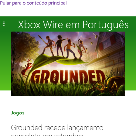
Pular para o conteúdo principal
Xbox Wire em Português
C
Jogos
a
Grounded recebe lançamento
t
completo em setembro