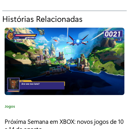
Histórias Relacionadas
p
a
r
a
"
G
r
o
u
C
Jogos
n
a
t
d
Próxima Semana em XBOX: novos jogos de 10
e