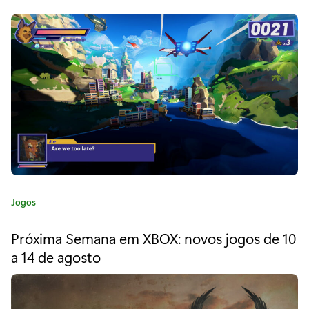
a
r
a
"
M
i
c
r
C
Jogos
o
a
t
s
Próxima Semana em XBOX: novos jogos de 10
e
a 14 de agosto
o
g
o
f
r
i