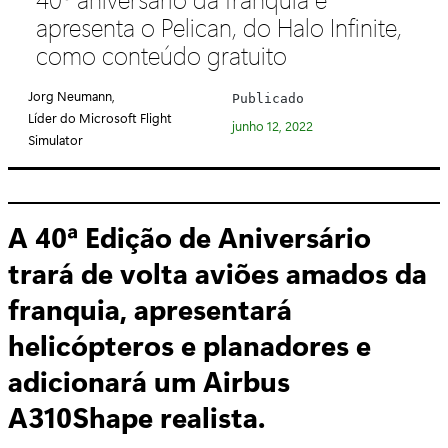
e
apresenta o Pelican, do Halo Infinite,
g
como conteúdo gratuito
o
r
Jorg Neumann,
Publicado
i
Líder do Microsoft Flight
junho 12, 2022
a
Simulator
:
A 40ª Edição de Aniversário
trará de volta aviões amados da
franquia, apresentará
helicópteros e planadores e
adicionará um Airbus
A310Shape realista.