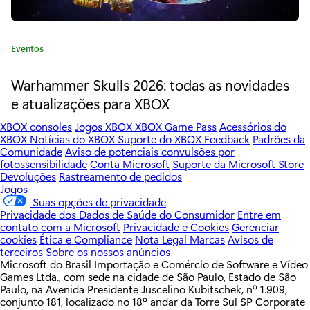
2
5
C
Eventos
a
a
t
Warhammer Skulls 2026: todas as novidades
n
e
e atualizações para XBOX
o
g
o
XBOX consoles
Jogos XBOX
XBOX Game Pass
Acessórios do
s
r
XBOX
Notícias do XBOX
Suporte do XBOX
Feedback
Padrões da
Comunidade
Aviso de potenciais convulsões por
i
d
fotossensibilidade
Conta Microsoft
Suporte da Microsoft Store
a
Devoluções
Rastreamento de pedidos
:
e
Jogos
Suas opções de privacidade
a
Privacidade dos Dados de Saúde do Consumidor
Entre em
contato com a Microsoft
Privacidade e Cookies
Gerenciar
n
cookies
Ética e Compliance
Nota Legal
Marcas
Avisos de
terceiros
Sobre os nossos anúncios
i
Microsoft do Brasil Importação e Comércio de Software e Vídeo
Games Ltda., com sede na cidade de São Paulo, Estado de São
v
Paulo, na Avenida Presidente Juscelino Kubitschek, nº 1.909,
conjunto 181, localizado no 18º andar da Torre Sul SP Corporate