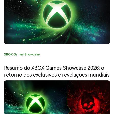
a
"
U
m
r
e
C
XBOX Games Showcase
s
a
t
u
Resumo do XBOX Games Showcase 2026: o
e
retorno dos exclusivos e revelações mundiais
m
g
o
o
r
i
d
a
a
:
t