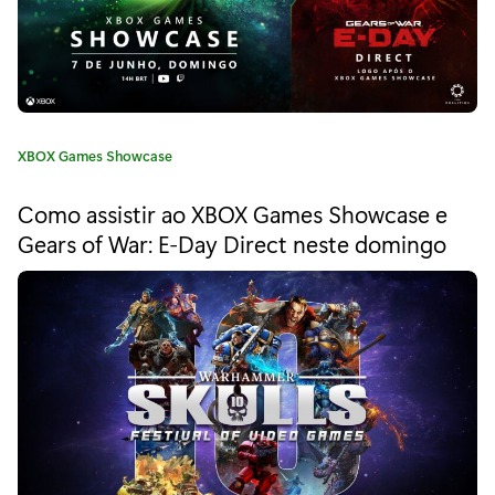
r
a
n
s
C
XBOX Games Showcase
a
m
t
Como assistir ao XBOX Games Showcase e
e
i
Gears of War: E-Day Direct neste domingo
g
s
o
r
s
i
a
ã
:
o
d
e