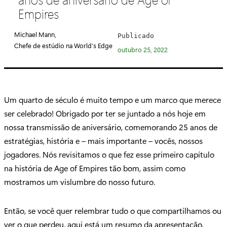
e
Empires
g
o
Michael Mann,
Publicado
r
Chefe de estúdio na World’s Edge
outubro 25, 2022
i
a
:
Um quarto de século é muito tempo e um marco que merece
ser celebrado! Obrigado por ter se juntado a nós hoje em
nossa transmissão de aniversário, comemorando 25 anos de
estratégias, história e – mais importante – vocês, nossos
jogadores. Nós revisitamos o que fez esse primeiro capítulo
na história de Age of Empires tão bom, assim como
mostramos um vislumbre do nosso futuro.
Então, se você quer relembrar tudo o que compartilhamos ou
ver o que perdeu, aqui está um resumo da apresentação.