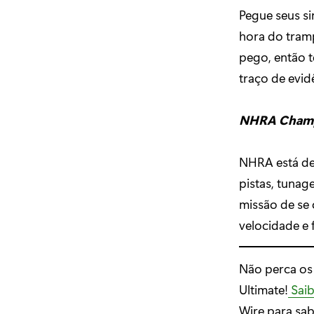
Pegue seus si
hora do tramp
pego, então t
traço de evid
NHRA Champi
NHRA está de 
pistas, tunag
missão de se 
velocidade e f
Não perca os
Ultimate!
Saib
Wire para sab