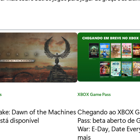
s
C
XBOX Game Pass
a
t
ke: Dawn of the Machines
Chegando ao XBOX 
e
está disponível
Pass: beta aberto de 
g
War: E-Day, Date Ever
o
mais
r