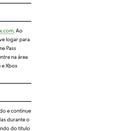
x.com
. Ao
eve logar para
me Pass
entre na área
e e Xbox
do e continue
as durante o
ndo do título