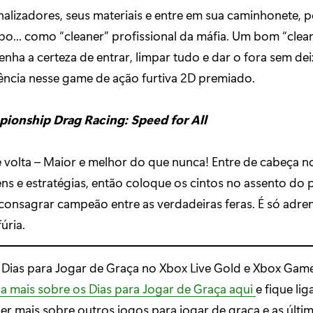
nalizadores, seus materiais e entre em sua caminhonete, 
o... como “cleaner” profissional da máfia. Um bom “clea
enha a certeza de entrar, limpar tudo e dar o fora sem d
ência nesse game de ação furtiva 2D premiado.
onship Drag Racing: Speed for All
volta – Maior e melhor do que nunca! Entre de cabeça no
ens e estratégias, então coloque os cintos no assento do p
consagrar campeão entre as verdadeiras feras. É só adren
úria.
 Dias para Jogar de Graça no Xbox Live Gold e Xbox Gam
a mais sobre os Dias para Jogar de Graça aqui
e fique li
er mais sobre outros jogos para jogar de graça e as últim