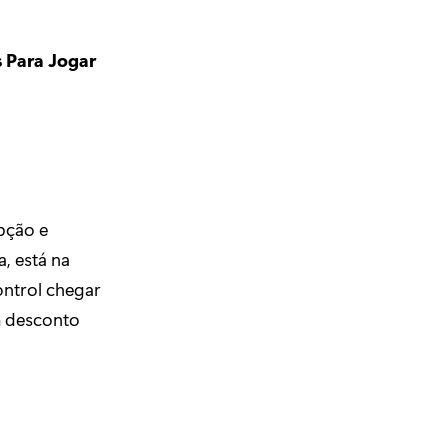
s Para Jogar
pção e
, está na
ontrol chegar
m desconto