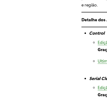
e região.
Detalhe dos
Control
Ediç
Graç
Ultim
Serial Cl
Ediç
Graç