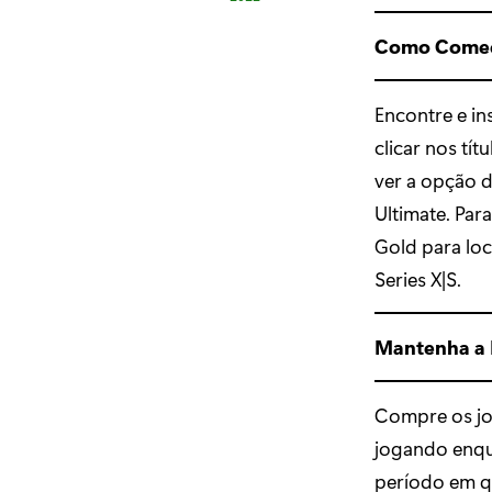
Como Começ
Encontre e in
clicar nos tí
ver a opção d
Ultimate. Par
Gold para loc
Series X|S.
Mantenha a 
Compre os jo
jogando enqu
período em q