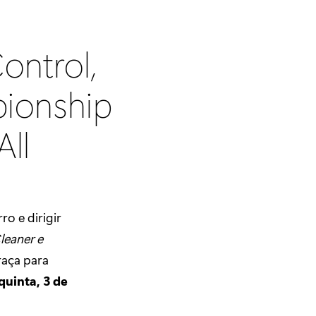
ontrol,
pionship
All
ro e dirigir
Cleaner e
raça para
quinta, 3 de