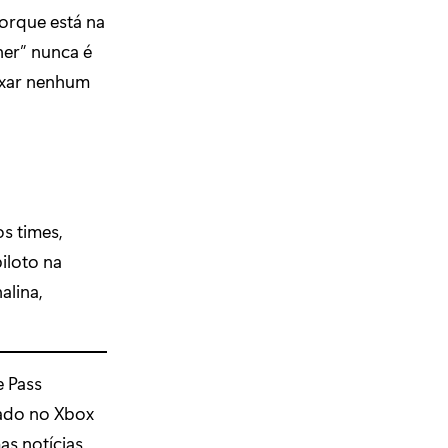
porque está na
ner” nunca é
eixar nenhum
s times,
iloto na
alina,
e Pass
gado no Xbox
as notícias