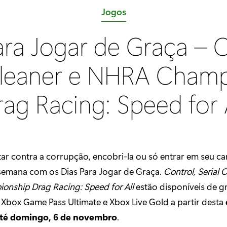
C
Jogos
a
ara Jogar de Graça – C
t
e
Cleaner e NHRA Cham
g
o
ag Racing: Speed for 
r
i
a
:
ar contra a corrupção, encobri-la ou só entrar em seu car
 semana com os Dias Para Jogar de Graça.
Control, Serial 
nship Drag Racing: Speed for All
estão disponíveis de g
 Xbox Game Pass Ultimate e Xbox Live Gold a partir desta
té domingo, 6 de novembro
.