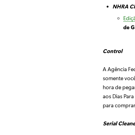
NHRA Cha
Ediç
de G
Control
A Agência Fe
somente você,
hora de pegar
aos Dias Para
para comprar
Serial Clean