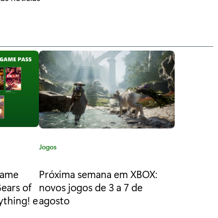
C
Jogos
a
t
Game
Próxima semana em XBOX:
e
Gears of
novos jogos de 3 a 7 de
g
ything! e
agosto
o
r