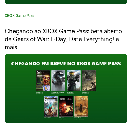
h
t
C
XBOX Game Pass
a
S
t
Chegando ao XBOX Game Pass: beta aberto
e
i
de Gears of War: E-Day, Date Everything! e
g
m
mais
o
r
u
i
a
l
:
a
t
o
r
c