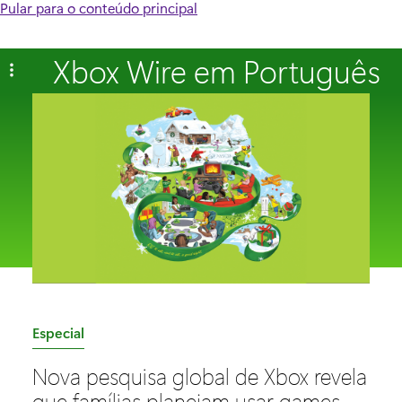
Pular para o conteúdo principal
Xbox Wire em Português
C
Especial
a
Nova pesquisa global de Xbox revela
t
que famílias planejam usar games