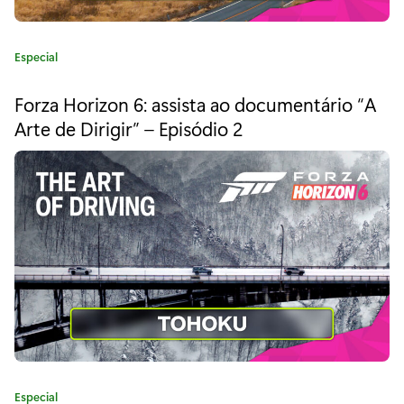
v
a
C
Especial
p
a
t
e
Forza Horizon 6: assista ao documentário “A
e
Arte de Dirigir” – Episódio 2
s
g
o
q
r
i
u
a
i
:
s
a
g
l
o
C
Especial