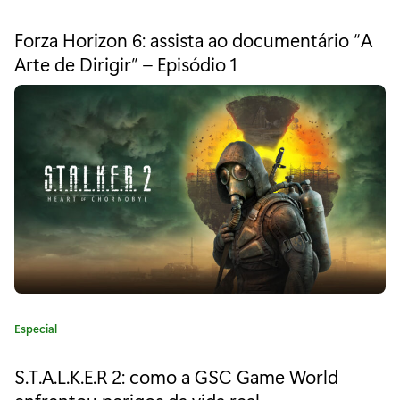
a
b
t
Forza Horizon 6: assista ao documentário “A
e
a
Arte de Dirigir” – Episódio 1
g
l
o
r
d
i
a
e
:
X
b
o
x
r
C
Especial
e
a
t
S.T.A.L.K.E.R 2: como a GSC Game World
v
e
enfrentou perigos da vida real