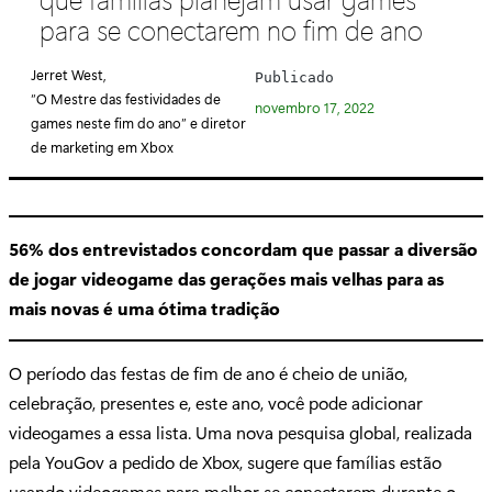
e
para se conectarem no fim de ano
g
o
Jerret West,
Publicado
r
“O Mestre das festividades de
novembro 17, 2022
i
games neste fim do ano” e diretor
de marketing em Xbox
a
:
56% dos entrevistados concordam que passar a diversão
de jogar videogame das gerações mais velhas para as
mais novas é uma ótima tradição
O período das festas de fim de ano é cheio de união,
celebração, presentes e, este ano, você pode adicionar
videogames a essa lista. Uma nova pesquisa global, realizada
pela YouGov a pedido de Xbox, sugere que famílias estão
usando videogames para melhor se conectarem durante o