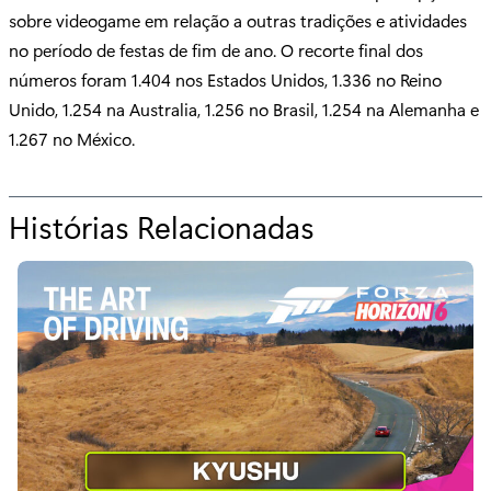
sobre videogame em relação a outras tradições e atividades
no período de festas de fim de ano. O recorte final dos
números foram 1.404 nos Estados Unidos, 1.336 no Reino
Unido, 1.254 na Australia, 1.256 no Brasil, 1.254 na Alemanha e
1.267 no México.
Histórias Relacionadas
p
a
r
a
"
N
o