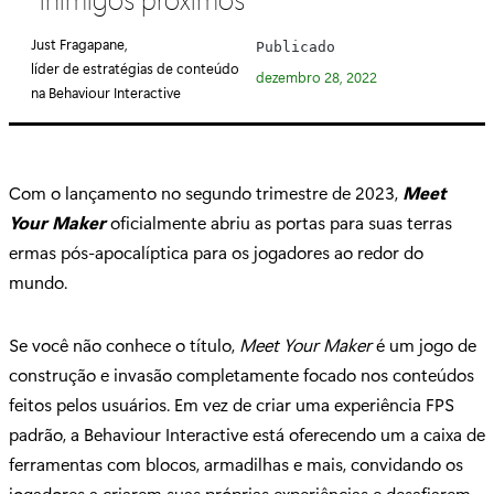
e
g
Just Fragapane,
Publicado
o
líder de estratégias de conteúdo
dezembro 28, 2022
r
na Behaviour Interactive
i
a
:
Com o lançamento no segundo trimestre de 2023,
Meet
Your Maker
oficialmente abriu as portas para suas terras
ermas pós-apocalíptica para os jogadores ao redor do
mundo.
Se você não conhece o título,
Meet Your Maker
é um jogo de
construção e invasão completamente focado nos conteúdos
feitos pelos usuários. Em vez de criar uma experiência FPS
padrão, a Behaviour Interactive está oferecendo um a caixa de
ferramentas com blocos, armadilhas e mais, convidando os
jogadores a criarem suas próprias experiências e desafiarem