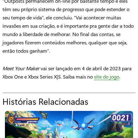
“Outposts permanecem on-line por bastante tempo e eles
têm seu próprio sistema de progresso que pode estender o
seu tempo de vida”, ele concluiu. “Vai acontecer muitas
invasões em sua criação, e é importante pra gente dar a todo
mundo a liberdade de melhorar. No final das contas, se
jogadores fizerem conteúdos melhores, qualquer que seja,
então todos ganham”.
Meet Your Maker
vai ser lançado em 4 de abril de 2023 para
Xbox One e Xbox Series X|S. Saiba mais no
site do jogo
.
Histórias Relacionadas
p
a
r
a