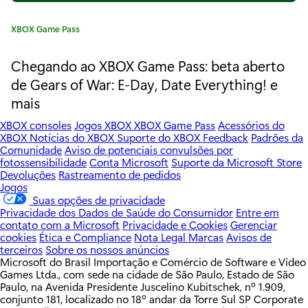
u
C
XBOX Game Pass
s
a
t
Chegando ao XBOX Game Pass: beta aberto
i
e
de Gears of War: E-Day, Date Everything! e
n
g
mais
o
i
r
XBOX consoles
Jogos XBOX
XBOX Game Pass
Acessórios do
i
m
XBOX
Notícias do XBOX
Suporte do XBOX
Feedback
Padrões da
a
Comunidade
Aviso de potenciais convulsões por
:
i
fotossensibilidade
Conta Microsoft
Suporte da Microsoft Store
Devoluções
Rastreamento de pedidos
g
Jogos
Suas opções de privacidade
o
Privacidade dos Dados de Saúde do Consumidor
Entre em
contato com a Microsoft
Privacidade e Cookies
Gerenciar
s
cookies
Ética e Compliance
Nota Legal
Marcas
Avisos de
terceiros
Sobre os nossos anúncios
p
Microsoft do Brasil Importação e Comércio de Software e Vídeo
Games Ltda., com sede na cidade de São Paulo, Estado de São
r
Paulo, na Avenida Presidente Juscelino Kubitschek, nº 1.909,
conjunto 181, localizado no 18º andar da Torre Sul SP Corporate