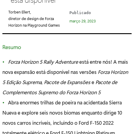
e
g
Torben Ellert,
Publicado
o
diretor de design de Forza
março 29, 2023
r
Horizon na Playground Games
i
a
Resumo
:
Forza Horizon 5 Rally Adventure
está entre nós! A mais
nova expansão está disponível nas versões
Forza Horizon
5 Edição Suprema
,
Pacote de Expansões
e
Pacote de
Complementos Supremo do Forza Horizon 5
Abra enormes trilhas de poeira na acidentada Sierra
Nueva e explore seis novos biomas enquanto dirige 10
novos carros incríveis, incluindo o Ford F-150 2022
totalmente elétrico e Ford F-150 Lightning Platinum