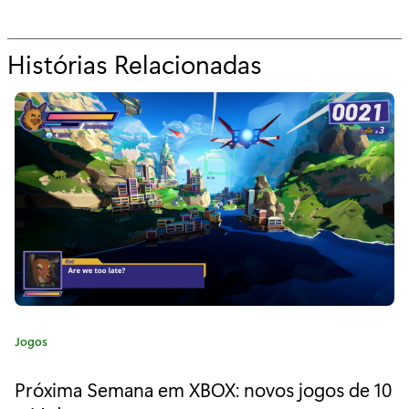
Histórias Relacionadas
p
a
r
a
"
F
o
r
z
C
Jogos
a
a
t
H
Próxima Semana em XBOX: novos jogos de 10
e