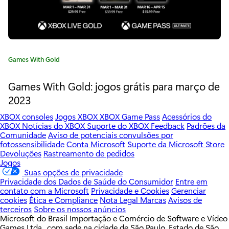
t
i
s
C
Games With Gold
p
a
t
Games With Gold: jogos grátis para março de
a
e
2023
r
g
o
XBOX consoles
Jogos XBOX
XBOX Game Pass
Acessórios do
a
r
XBOX
Notícias do XBOX
Suporte do XBOX
Feedback
Padrões da
Comunidade
Aviso de potenciais convulsões por
i
a
fotossensibilidade
Conta Microsoft
Suporte da Microsoft Store
a
Devoluções
Rastreamento de pedidos
:
b
Jogos
Suas opções de privacidade
r
Privacidade dos Dados de Saúde do Consumidor
Entre em
contato com a Microsoft
Privacidade e Cookies
Gerenciar
i
cookies
Ética e Compliance
Nota Legal
Marcas
Avisos de
terceiros
Sobre os nossos anúncios
l
Microsoft do Brasil Importação e Comércio de Software e Vídeo
Games Ltda., com sede na cidade de São Paulo, Estado de São