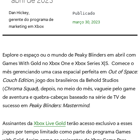
e
g
Dan Hickey,
Publicado
o
gerente do programa de
março 30, 2023
r
marketing em Xbox
i
a
:
Explore o espaço ou o mundo de Peaky Blinders em abril com
Games With Gold no Xbox One e Xbox Series X|S. Comece o
mês gerenciando uma casa espacial perfeita em
Out of Space:
Couch Edition
, jogo dos brasileiros da Behold Studios
(
Chroma Squad
), depois, no meio do mês, vagueie pelo game
de aventura e quebra-cabeças baseado na série de TV de
sucesso em
Peaky Blinders: Mastermind
.
Assinantes da
Xbox Live Gold
terão acesso exclusivo a esses
jogos por tempo limitado como parte do programa Games
with Gold. Assim como os assinantes do Xbox Game Pass