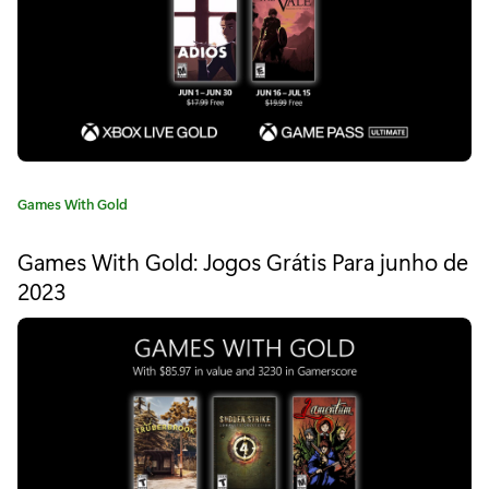
G
o
l
d
:
j
C
Games With Gold
a
o
t
Games With Gold: Jogos Grátis Para junho de
e
g
2023
g
o
o
r
s
i
a
g
:
r
á