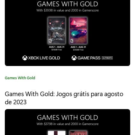
r
a
"
G
a
m
e
C
Games With Gold
s
a
t
W
Games With Gold: Jogos grátis para agosto
e
de 2023
i
g
o
t
r
i
h
a
: