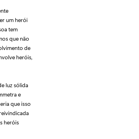
ente
zer um herói
soa tem
emos que não
volvimento de
volve heróis,
e luz sólida
ymmetra e
eria que isso
reivindicada
s heróis