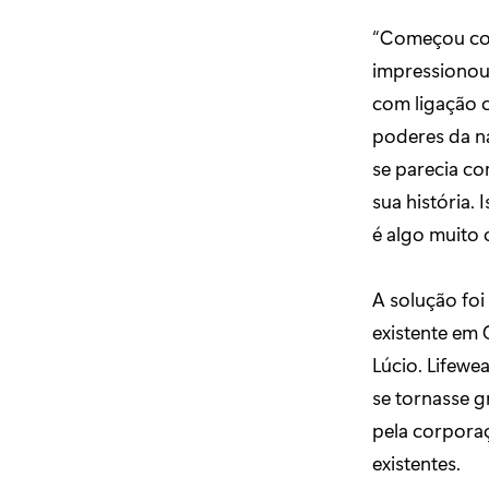
“Começou com 
impressionou 
com ligação 
poderes da n
se parecia co
sua história.
é algo muito 
A solução foi 
existente em 
Lúcio. Lifewe
se tornasse g
pela corporaç
existentes.