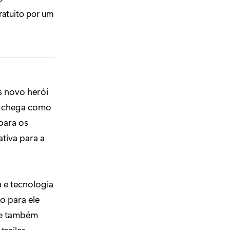
gratuito por um
s novo herói
e chega como
para os
tiva para a
 e tecnologia
o para ele
le também
trailer