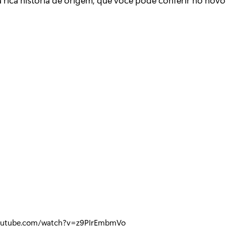
youtube.com/watch?v=z9PIrEmbmVo