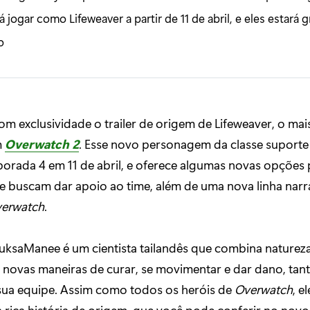
jogar como Lifeweaver a partir de 11 de abril, e eles estará 
o
om exclusividade o trailer de origem de Lifeweaver, o mai
m
Overwatch 2
. Esse novo personagem da classe suport
orada 4 em 11 de abril, e oferece algumas novas opções 
 buscam dar apoio ao time, além de uma nova linha narra
erwatch
.
ruksaManee é um cientista tailandês que combina natureza
 novas maneiras de curar, se movimentar e dar dano, tant
sua equipe. Assim como todos os heróis de
Overwatch
, e
ica história de origem, que você pode conferir no novo 