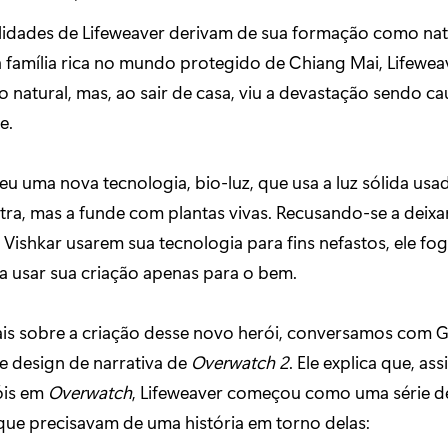
lidades de Lifeweaver derivam de sua formação como natu
 família rica no mundo protegido de Chiang Mai, Lifewea
natural, mas, ao sair de casa, viu a devastação sendo c
e.
eu uma nova tecnologia, bio-luz, que usa a luz sólida usa
a, mas a funde com plantas vivas. Recusando-se a deixar
Vishkar usarem sua tecnologia para fins nefastos, ele fog
a usar sua criação apenas para o bem.
ais sobre a criação desse novo herói, conversamos com G
de design de narrativa de
Overwatch 2
. Ele explica que, a
óis em
Overwatch
, Lifeweaver começou como uma série de
que precisavam de uma história em torno delas: