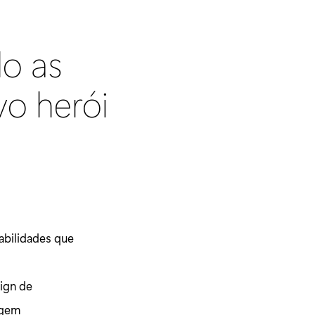
o as
vo herói
abilidades que
sign de
agem