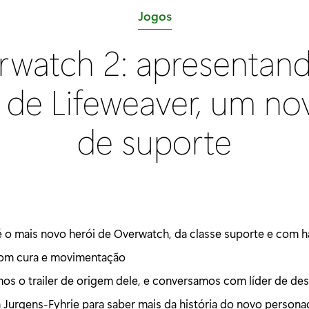
C
Jogos
a
rwatch 2: apresentand
t
e
 de Lifeweaver, um no
g
o
de suporte
r
i
a
:
é o mais novo herói de Overwatch, da classe suporte e com h
com cura e movimentação
os o trailer de origem dele, e conversamos com líder de de
n Jurgens-Fyhrie para saber mais da história do novo person