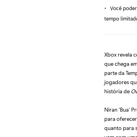
Você poderá 
tempo limitad
Xbox revela c
que chega e
parte da Temp
jogadores que
história de
Ov
Niran ‘Bua’ P
para oferecer
quanto para 
vem com uma r