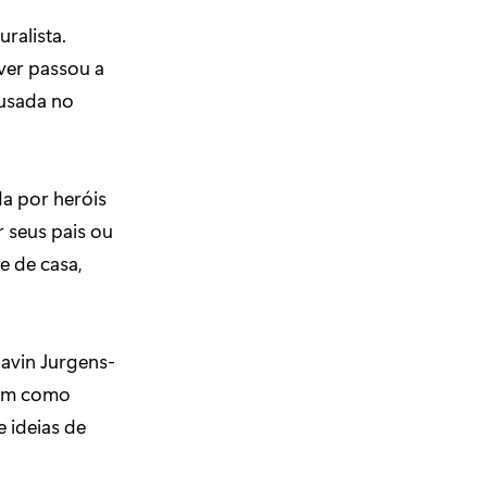
ralista.
ver passou a
ausada no
da por heróis
 seus pais ou
e de casa,
avin Jurgens-
ssim como
 ideias de