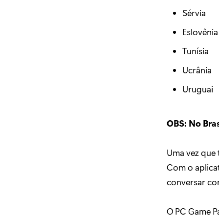
Sérvia
Eslovêni
Tunísia
Ucrânia
Uruguai
OBS: No Bras
Uma vez que 
Com o aplicat
conversar co
O PC Game Pas