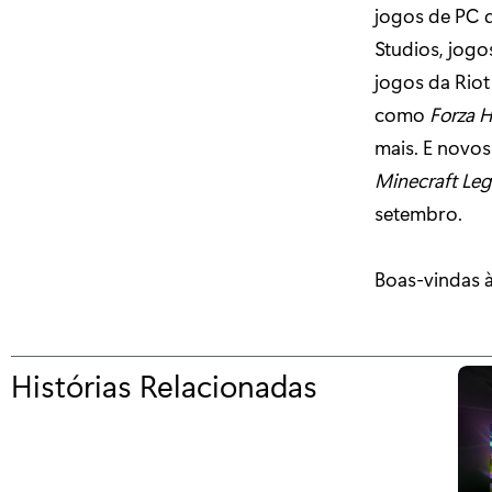
jogos de PC 
Studios, jogo
jogos da Rio
como
Forza H
mais. E novo
Minecraft Le
setembro.
Boas-vindas 
Histórias Relacionadas
p
a
r