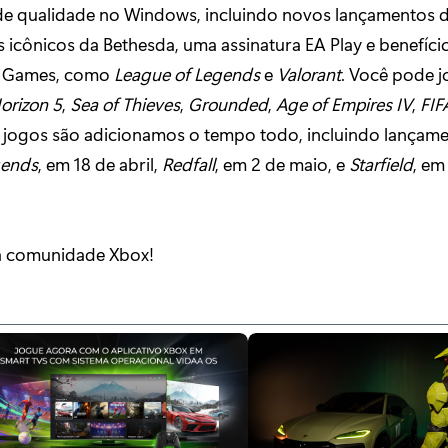
de qualidade no Windows, incluindo novos lançamentos
s icônicos da Bethesda, uma assinatura EA Play e benefíci
t Games, como
League of Legends
e
Valorant
. Você pode 
orizon 5
,
Sea of Thieves
,
Grounded
,
Age of Empires IV
,
FIF
s jogos são adicionamos o tempo todo, incluindo lança
gends
, em 18 de abril,
Redfall
, em 2 de maio, e
Starfield
, em
à comunidade Xbox!