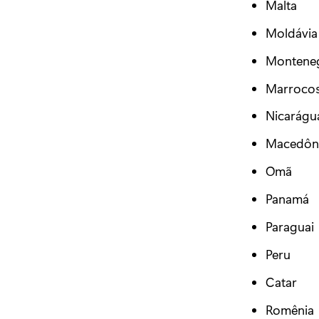
Malta
Moldávi
Montene
Marroco
Nicarágu
Macedôni
Omã
Panamá
Paraguai
Peru
Catar
Romênia