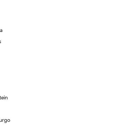
a
s
tein
urgo