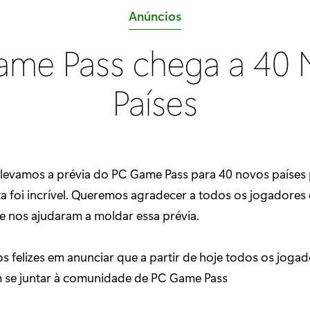
C
Anúncios
a
ame Pass chega a 40 
t
e
Países
g
o
r
i
 levamos a prévia do PC Game Pass para 40 novos países 
a
ta foi incrível. Queremos agradecer a todos os jogadores
:
 e nos ajudaram a moldar essa prévia.
 felizes em anunciar que a partir de hoje todos os joga
 se juntar à comunidade de PC Game Pass