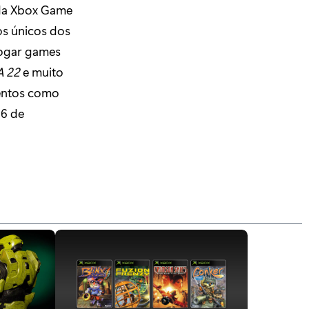
 da Xbox Game
os únicos dos
jogar games
A 22
e muito
mentos como
 6 de