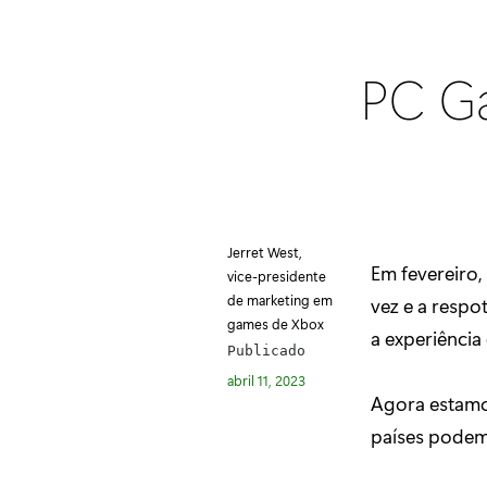
PC G
Jerret West,
Em fevereiro,
vice-presidente
de marketing em
vez e a respo
games de Xbox
a experiência
Publicado
abril 11, 2023
Agora estamos
países podem