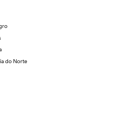
a
gro
s
a
a do Norte