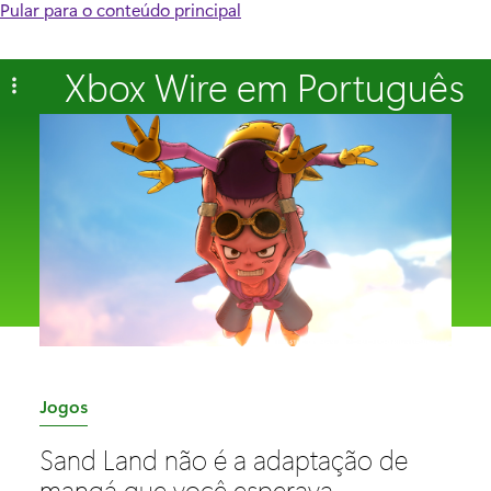
Pular para o conteúdo principal
Xbox Wire em Português
C
Jogos
a
Sand Land não é a adaptação de
t
mangá que você esperava