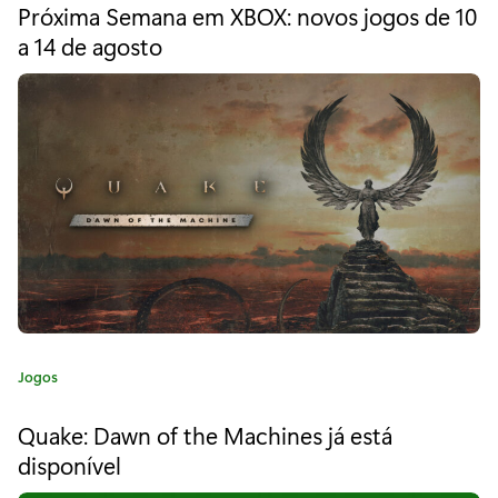
t
a
Próxima Semana em XBOX: novos jogos de 10
e
a 14 de agosto
n
g
o
d
r
i
n
a
ã
:
o
é
a
a
d
C
Jogos
a
a
t
Quake: Dawn of the Machines já está
e
p
disponível
g
o