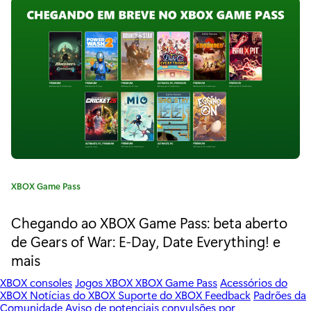
t
r
a
i
a
ç
:
ã
o
d
e
m
C
XBOX Game Pass
a
a
t
Chegando ao XBOX Game Pass: beta aberto
n
e
de Gears of War: E-Day, Date Everything! e
g
g
mais
o
á
r
XBOX consoles
Jogos XBOX
XBOX Game Pass
Acessórios do
i
q
XBOX
Notícias do XBOX
Suporte do XBOX
Feedback
Padrões da
a
Comunidade
Aviso de potenciais convulsões por