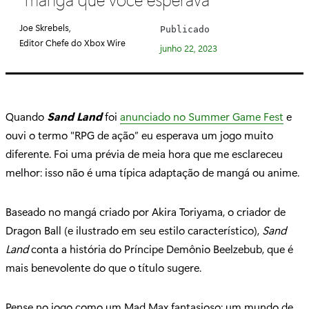
e
g
Joe Skrebels,
Publicado
o
Editor Chefe do Xbox Wire
junho 22, 2023
r
i
a
:
Quando
Sand Land
foi
anunciado no Summer Game Fest
e
ouvi o termo "RPG de ação” eu esperava um jogo muito
diferente. Foi uma prévia de meia hora que me esclareceu
melhor: isso não é uma típica adaptação de mangá ou anime.
Baseado no mangá criado por Akira Toriyama, o criador de
Dragon Ball (e ilustrado em seu estilo característico),
Sand
Land
conta a história do Príncipe Demônio Beelzebub, que é
mais benevolente do que o título sugere.
Pense no jogo como um Mad Max fantasioso; um mundo de