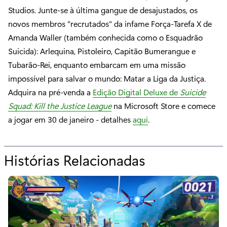
Studios. Junte-se à última gangue de desajustados, os
novos membros "recrutados" da infame Força-Tarefa X de
Amanda Waller (também conhecida como o Esquadrão
Suicida): Arlequina, Pistoleiro, Capitão Bumerangue e
Tubarão-Rei, enquanto embarcam em uma missão
impossível para salvar o mundo: Matar a Liga da Justiça.
Adquira na pré-venda a
Edição Digital Deluxe de
Suicide
Squad: Kill the Justice League
na Microsoft Store e comece
a jogar em 30 de janeiro - detalhes
aqui
.
Histórias Relacionadas
p
a
r
a