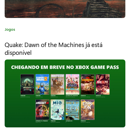
a
e
m
C
Jogos
a
X
t
Quake: Dawn of the Machines já está
e
b
disponível
g
o
o
r
x
i
a
:
:
N
o
v
o