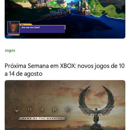
"
P
r
ó
x
C
Jogos
i
a
t
m
Próxima Semana em XBOX: novos jogos de 10
e
a 14 de agosto
a
g
o
S
r
i
e
a
m
:
a
n