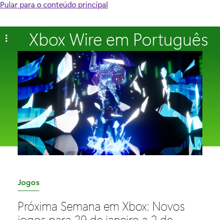
Pular para o conteúdo principal
Xbox Wire em Português
C
Jogos
a
Próxima Semana em Xbox: Novos
t
jogos para 29 de janeiro a 2 de