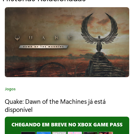
a
r
a
“
C
h
e
g
C
Jogos
a
a
Quake: Dawn of the Machines já está
t
n
e
disponível
d
g
o
o
r
i