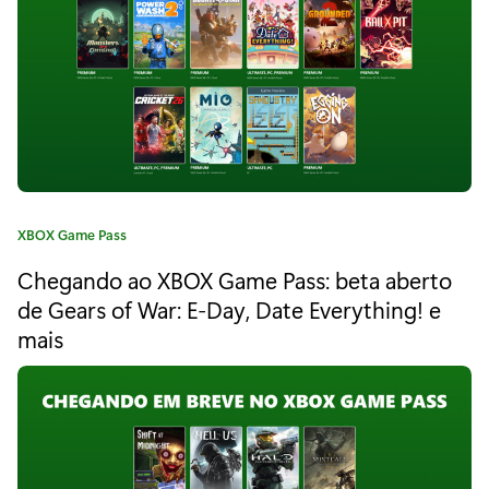
a
a
o
:
G
a
m
e
C
XBOX Game Pass
P
a
Chegando ao XBOX Game Pass: beta aberto
a
t
e
de Gears of War: E-Day, Date Everything! e
s
g
mais
o
s
r
:
i
a
S
:
e