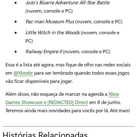
JoJo’s Bizarre Adventure: All-Star Battle
(nuvem, console e PC)
Pac-man Museum Plus
(nuvem, console e PC)
Little Witch in the Woods
(nuvem, console e
PC)
Railway Empire II
(nuvem, console e PC)
Essa é a lista até agora, mas fique de olho nas redes sociais
em
@Xboxbr
para ser lembrado quando todos esses jogos
vão ficar disponíveis para jogar.
Além disso, não esqueça de marcar na agenda a
Xbox
Games Showcase e [REDACTED] Direct
em 9 de junho.
Teremos ainda mais novidades para vocês por lá. Até mais!
Histórias Relacionadas
p