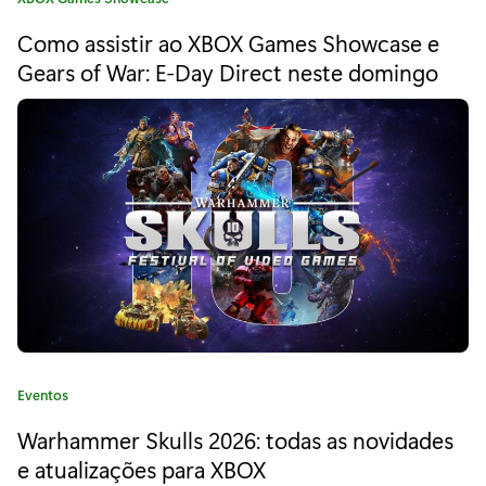
q
a
Como assistir ao XBOX Games Showcase e
u
t
e
Gears of War: E-Day Direct neste domingo
a
g
o
r
r
e
i
a
n
:
t
e
n
a
i
C
Eventos
a
n
Warhammer Skulls 2026: todas as novidades
t
e
e atualizações para XBOX
s
g