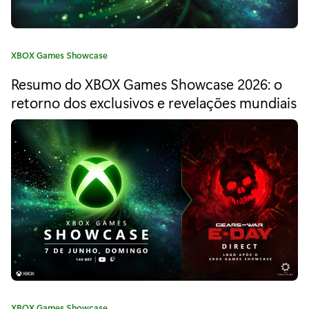
m
o
C
XBOX Games Showcase
o
a
Resumo do XBOX Games Showcase 2026: o
t
p
e
retorno dos exclusivos e revelações mundiais
e
g
o
r
r
i
í
a
o
:
d
o
d
e
C
XBOX Games Showcase