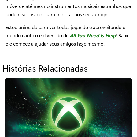
móveis e até mesmo instrumentos musicais estranhos que
podem ser usados para mostrar aos seus amigos.
Estou animado para ver todos jogando e aproveitando o
mundo caótico e divertido de
All You Need is Help
! Baixe-
o e comece a ajudar seus amigos hoje mesmo!
Histórias Relacionadas
p
a
r
a
“
C
o