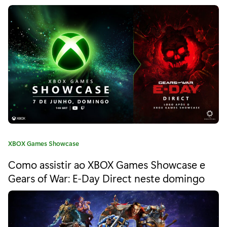
r
g
o
t
r
i
n
a
e
:
r
P
r
e
C
XBOX Games Showcase
v
a
Como assistir ao XBOX Games Showcase e
i
t
e
Gears of War: E-Day Direct neste domingo
e
g
o
w
r
|
i