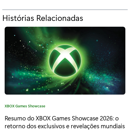
Histórias Relacionadas
p
a
r
a
“
X
b
o
x
C
XBOX Games Showcase
P
a
Resumo do XBOX Games Showcase 2026: o
t
a
e
retorno dos exclusivos e revelações mundiais