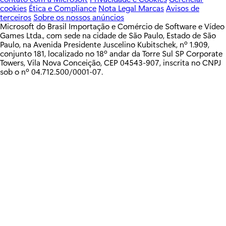
t
cookies
Ética e Compliance
Nota Legal
Marcas
Avisos de
terceiros
Sobre os nossos anúncios
r
Microsoft do Brasil Importação e Comércio de Software e Vídeo
Games Ltda., com sede na cidade de São Paulo, Estado de São
u
Paulo, na Avenida Presidente Juscelino Kubitschek, nº 1.909,
conjunto 181, localizado no 18º andar da Torre Sul SP Corporate
ç
Towers, Vila Nova Conceição, CEP 04543-907, inscrita no CNPJ
sob o nº 04.712.500/0001-07.
ã
o
d
e
m
a
p
a