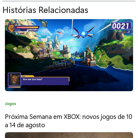
Histórias Relacionadas
p
a
r
a
“
C
o
m
e
C
Jogos
m
a
Próxima Semana em XBOX: novos jogos de 10
t
o
e
a 14 de agosto
r
g
o