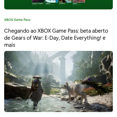
h
t
C
XBOX Game Pass
:
a
Chegando ao XBOX Game Pass: beta aberto
D
t
e
de Gears of War: E-Day, Date Everything! e
o
g
mais
o
o
r
m
i
a
e
:
d
C
o
u
r