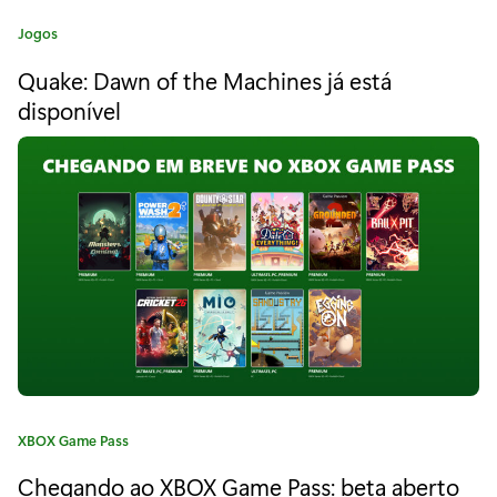
W
C
Jogos
i
a
Quake: Dawn of the Machines já está
t
t
e
disponível
c
g
o
h
r
i
e
a
r
:
I
V
:
t
C
XBOX Game Pass
r
a
Chegando ao XBOX Game Pass: beta aberto
a
t