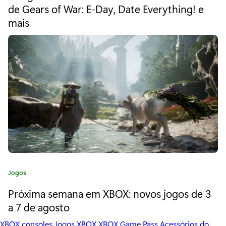
e
de Gears of War: E-Day, Date Everything! e
z
g
mais
o
e
r
n
i
a
d
:
o
C
i
r
i
C
Jogos
e
a
Próxima semana em XBOX: novos jogos de 3
m
t
e
a 7 de agosto
u
g
XBOX consoles
Jogos XBOX
XBOX Game Pass
Acessórios do
o