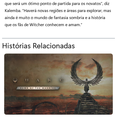
que será um ótimo ponto de partida para os novatos”, diz
Kalemba. “Haverá novas regiões e áreas para explorar, mas
ainda é muito o mundo de fantasia sombria e a história
que os fãs de Witcher conhecem e amam.”
Histórias Relacionadas
p
a
r
a
“
T
h
e