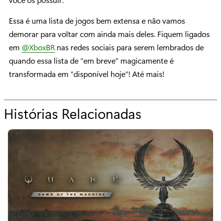
Essa é uma lista de jogos bem extensa e não vamos
demorar para voltar com ainda mais deles. Fiquem ligados
em
@XboxBR
nas redes sociais para serem lembrados de
quando essa lista de “em breve” magicamente é
transformada em “disponível hoje”! Até mais!
Histórias Relacionadas
p
a
r
a
“
C
h