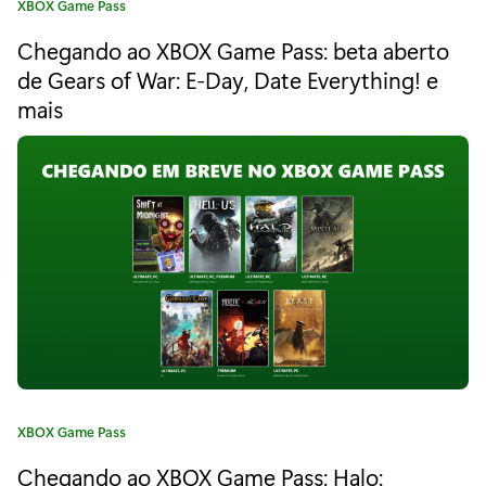
C
XBOX Game Pass
G
a
Chegando ao XBOX Game Pass: beta aberto
a
t
e
de Gears of War: E-Day, Date Everything! e
m
g
mais
o
e
r
P
i
a
a
:
s
s
:
S
n
C
XBOX Game Pass
i
a
Chegando ao XBOX Game Pass: Halo:
t