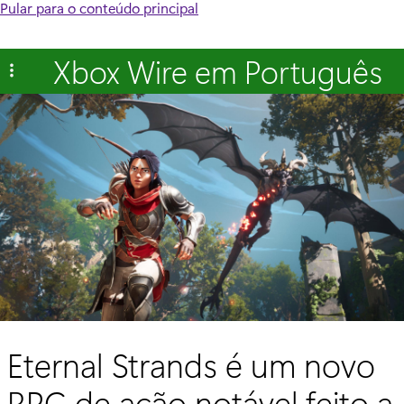
Pular para o conteúdo principal
Xbox Wire em Português
Eternal Strands é um novo
RPG de ação notável feito a