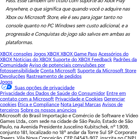
Pass. Esse também um título com suporte ao Xbox Play
Anywhere, o que significa que quando você o adquire nas
Xbox ou Microsoft Store, ele é seu para jogar tanto no
console quanto no PC Windows sem custo adicional, e a
progressão e Conquistas do jogo são salvos em ambas as
plataformas.
XBOX consoles
Jogos XBOX
XBOX Game Pass
Acessórios do
XBOX
Notícias do XBOX
Suporte do XBOX
Feedback
Padrões da
Comunidade
Aviso de potenciais convulsões por
fotossensibilidade
Conta Microsoft
Suporte da Microsoft Store
Devoluções
Rastreamento de pedidos
Jogos
Suas opções de privacidade
Privacidade dos Dados de Saúde do Consumidor
Entre em
contato com a Microsoft
Privacidade e Cookies
Gerenciar
cookies
Ética e Compliance
Nota Legal
Marcas
Avisos de
terceiros
Sobre os nossos anúncios
Microsoft do Brasil Importação e Comércio de Software e Vídeo
Games Ltda., com sede na cidade de São Paulo, Estado de São
Paulo, na Avenida Presidente Juscelino Kubitschek, nº 1.909,
conjunto 181, localizado no 18º andar da Torre Sul SP Corporate
Towers, Vila Nova Conceição, CEP 04543-907, inscrita no CNPJ