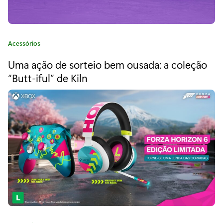
O
M
C
Acessórios
:
a
Uma ação de sorteio bem ousada: a coleção
t
T
e
“Butt-iful” de Kiln
h
g
o
e
r
i
D
a
a
:
r
k
A
g