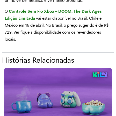
brilho verde metálico e vermelho profundo.
O
Controle Sem Fio Xbox – DOOM: The Dark Ages
Edição Limitada
vai estar disponível no Brasil, Chile e
México em 16 de abril. No Brasil, o preço sugerido é de R$
729. Verifique a disponibilidade com os revendedores
locais.
Histórias Relacionadas
p
a
r
a
“
D
O